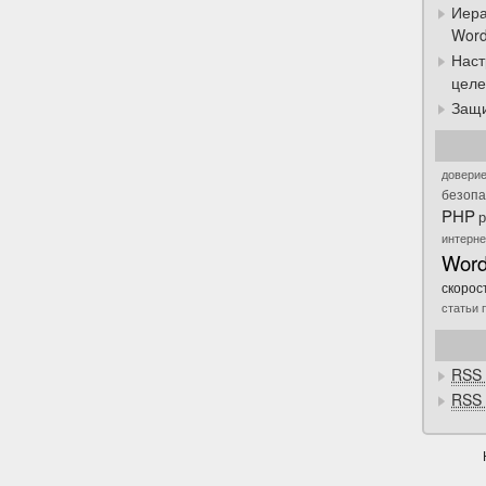
Иера
Word
Наст
целе
Защи
довери
безопа
PHP
р
интерне
Word
скорос
статьи
RSS 
RSS 