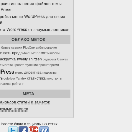
рхия исполнения файлов темы
Press
ройка меню WordPress для своих
й
та WordPress от злоумышленников
ОБЛАКО МЕТОК
е
битые ссылки
PlusOne
дублирование
продвижение
сность
память
кнопки
аскрутка
Twenty Thirteen
редирект
Canvas
т магазин
робот
функции
проект
время
Press
директива
меню
подкасты
ть
статистика
dofollow
Yandex
константы
плагины
рейтинг
META
анонсов статей и заметок
комментариев
Новости блога в социальных сетях