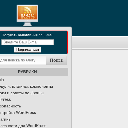
Получать обновления по E-mail
РУБРИКИ
la
дули, плагины, компоненты
оки и советы по Joomla
Press
зопасность
стройка WordPress
агины
лезности для WordPress