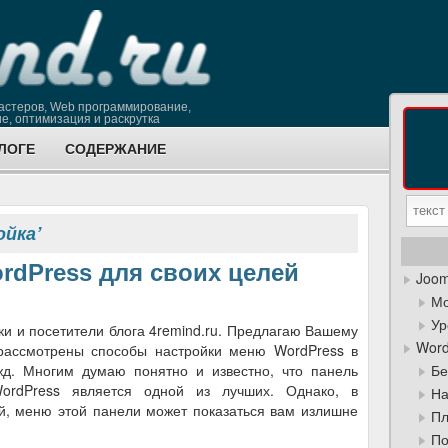
астеров, Web программирование,
е, оптимизация и раскрутка
ЛОГЕ
СОДЕРЖАНИЕ
ойка’
rdPress для своих целей
Joom
Мо
Ур
ки и посетители блога 4remind.ru. Предлагаю Вашему
Word
 рассмотрены способы настройки меню WordPress в
жд. Многим думаю понятно и известно, что панель
Бе
ordPress является одной из лучших. Однако, в
На
й, меню этой панели может показаться вам излишне
Пл
По