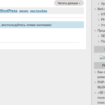
Читать дальше »
Ур
Веб-
WordPress
,
меню
,
настройка
HT
P
 воспользуйтесь этими кнопками:
Ут
Прод
SE
По
П
Как 
реви
PHP-
MySQ
«SE 
посе
поис