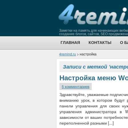
Заметки на память для начинающих вебм
создание блогов, сайтов, SEO продвижени
ГЛАВНАЯ
КОНТАКТЫ
О Б
4remind.ru
> настройка
Записи с меткой ‘настр
Настройка меню Wo
5 комментариев
Здравствуйте, уважаемые подписчи
вниманию урок, в котором будут
панели управления для своих ну
управления администратора в W
зависимости от ваших потребносте
переполненной разными [...]