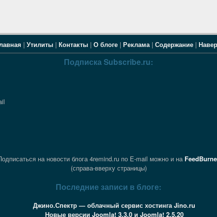
лавная
|
Утилиты
|
Контакты
|
О блоге
|
Реклама
|
Содержание
|
Наве
Подписка Subscribe.ru:
il
Подписаться на новости блога 4remind.ru по E-mail можно и на
FeedBurne
(справа-вверху страницы)
Последние записи в блоге:
Джино.Спектр — облачный сервис хостинга Jino.ru
Новые версии Joomla! 3.3.0 и Joomla! 2.5.20