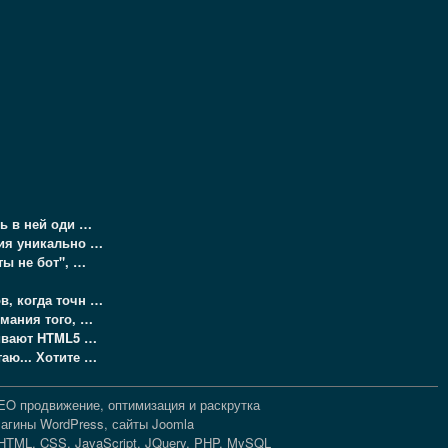
ть в ней оди …
ния уникально …
ты не бот", …
ов, когда точн …
имания того, …
живают HTML5 …
аю... Хотите …
EO продвижение, оптимизация и раскрутка
лагины WordPress, сайты Joomla
HTML, CSS, JavaScript, JQuery, PHP, MySQL