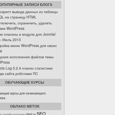
ОПУЛЯРНЫЕ ЗАПИСИ БЛОГА
скрипт вывода данных из таблицы
L на страницу HTML
отключить, ограничить, удалить
зии WordPress
е плагины и модули для Joomla!
— Июль 2013
ройка меню WordPress для своих
й
рхия исполнения файлов темы
Press
ots Log 0.2.4 плагин статистики
да сайта роботами ПС
ОБУЧАЮЩИЕ КУРСЫ
ОБЛАКО МЕТОК
SEO
Mail.ru
рс
онлайн магазины