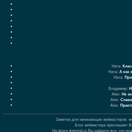
Ната:
Клас
Ната:
А как
Ната:
Про
Владимир:
Н
Aleх:
Не з
Aleх:
Слава
Aleх:
Практ
Заметки для начинающих вебмастеров. we
Блог вебмастера приглашает Ва
На блоге 4remind.ru Вы найдете все, что 