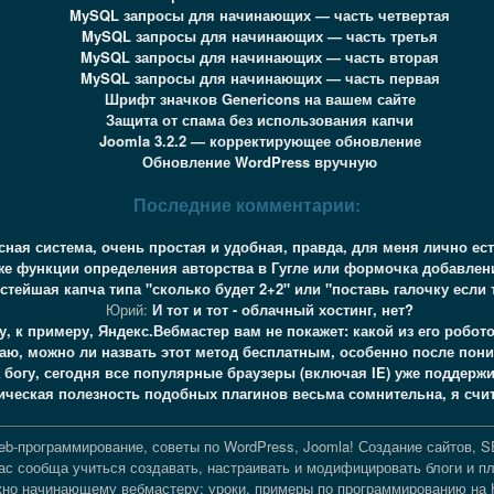
MySQL запросы для начинающих — часть четвертая
MySQL запросы для начинающих — часть третья
MySQL запросы для начинающих — часть вторая
MySQL запросы для начинающих — часть первая
Шрифт значков Genericons на вашем сайте
Защита от спама без использования капчи
Joomla 3.2.2 — корректирующее обновление
Обновление WordPress вручную
Последние комментарии:
сная система, очень простая и удобная, правда, для меня лично ес
 же функции определения авторства в Гугле или формочка добавле
стейшая капча типа "сколько будет 2+2" или "поставь галочку если 
Юрий:
И тот и тот - облачный хостинг, нет?
у, к примеру, Яндекс.Вебмастер вам не покажет: какой из его робот
наю, можно ли назвать этот метод бесплатным, особенно после пон
 богу, сегодня все популярные браузеры (включая IE) уже поддер
ическая полезность подобных плагинов весьма сомнительна, я счит
b-программирование, советы по WordPress, Joomla! Создание сайтов, S
с сообща учиться создавать, настраивать и модифицировать блоги и п
нужно начинающему вебмастеру: уроки, примеры по программированию на 