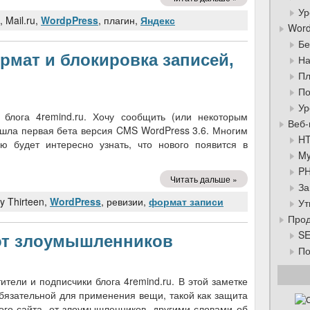
Ур
, Mail.ru,
WordpPress
, плагин,
Яндекс
Word
Бе
рмат и блокировка записей,
На
Пл
По
Ур
и блога 4remind.ru. Хочу сообщить (или некоторым
Веб-
вышла первая бета версия CMS WordPress 3.6. Многим
HT
ю будет интересно узнать, что нового появится в
My
PH
Читать дальше »
За
y Thirteen,
WordPress
, ревизии,
формат записи
Ут
Прод
SE
от злоумышленников
По
тели и подписчики блога 4remind.ru. В этой заметке
обязательной для применения вещи, такой как защита
гого сайта, от злоумышленников, другими словами об