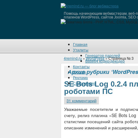
Помощь начинающим вебмастерам, веб-пр
плагинов WordPress, сайтов Joomla, SEO 
Главная
Утилиты
Генератор паролей
4remind.ru
»
WordPress
» Страница № 3
Base64 кодер/декодер
Контакты
Архив рубрики ‘WordPres
О блоге
Реклама
SE Bots Log 0.2.4 п
Содержание
роботами ПС
31 комментарий
Уважаемые посетители и подписчи
счету, релиз плагина «SE Bots Log
статистики посещений сайта робо
описание изменений и расширений,