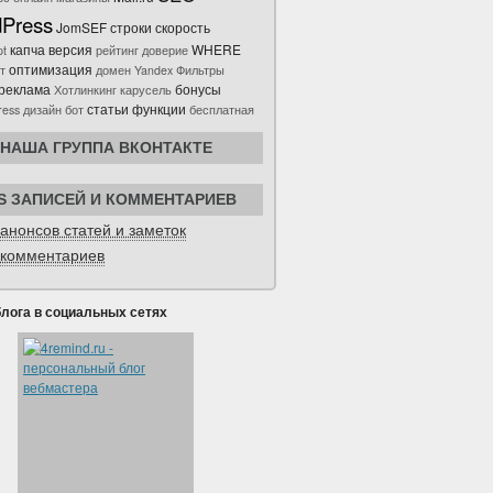
Press
JomSEF строки скорость
капча версия
WHERE
pt
рейтинг
доверие
оптимизация
т
домен
Yandex
Фильтры
реклама
бонусы
Хотлинкинг
карусель
статьи функции
ress
дизайн
бот
бесплатная
НАША ГРУППА ВКОНТАКТЕ
S ЗАПИСЕЙ И КОММЕНТАРИЕВ
анонсов статей и заметок
комментариев
блога в социальных сетях