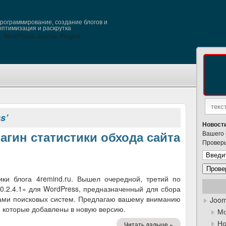
ограммирование, создание блогов и
оптимизация и раскрутка
s’
Новости
Вашего 
лагин статистики обхода сайта
Проверь
ки блога 4remind.ru. Вышел очередной, третий по
 0.2.4.1» для WordPress, предназначенный для сбора
тами поисковых систем. Предлагаю вашему вниманию
Joom
 которые добавлены в новую версию.
Мо
Но
Читать дальше »