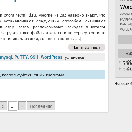
Word
Javascri
и блога 4remind.ru. Многие из Вас наверно знают, что
редирек
s устанавливают следующим способом: скачивают
Datacol
ьютер, затем распаковывают, заходят в каталог
WordpP
 загружают все файлы и каталоги на сервер хостинга
рипт инициализации, заходят в панель […]
Читать дальше »
RS
mysql
,
PuTTY
,
SSH
,
WordPress
, установка
RSS 
RSS 
 воспользуйтесь этими кнопками:
Новости 
5
...
»
Последняя