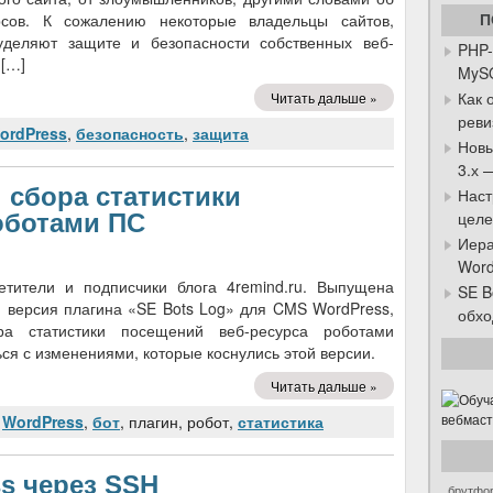
рсов. К сожалению некоторые владельцы сайтов,
П
деляют защите и безопасности собственных веб-
PHP-
 […]
MySQ
Как 
Читать дальше »
реви
ordPress
,
безопасность
,
защита
Новы
3.х 
н сбора статистики
Наст
целе
оботами ПС
Иера
Word
етители и подписчики блога 4remind.ru. Выпущена
SE B
у, версия плагина «SE Bots Log» для CMS WordPress,
обхо
ра статистики посещений веб-ресурса роботами
ся с изменениями, которые коснулись этой версии.
Читать дальше »
,
WordPress
,
бот
, плагин, робот,
статистика
s через SSH
брутфо