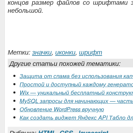
концов размер файлов со шрифтами з
небольшой.
Метки:
значки
,
иконки
,
шрифт
Другие статьи похожей тематики:
Защита от спама без использования кап
Простой и доступный каждому генерат
Wix — уникальный бесплатный констру
MySQL запросы для начинающих — част
Обновление WordPress вручную
Как создать виджет Яндекс API Табло д
Рубрика:
HTML, CSS, Javascript