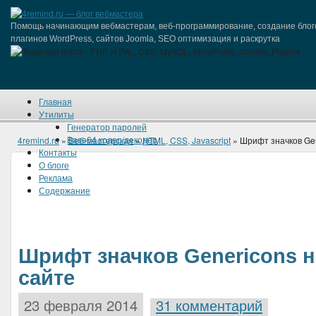
Помощь начинающим вебмастерам, веб-программирование, создание блог
плагинов WordPress, сайтов Joomla, SEO оптимизация и раскрутка
Главная
Утилиты
Генератор паролей
Base64 кодер/декодер
4remind.ru
»
Веб-мастерская
»
HTML, CSS, Javascript
» Шрифт значков Gen
Контакты
О блоге
Реклама
Содержание
Шрифт значков Genericons 
сайте
23 февраля 2014
31 комментарий