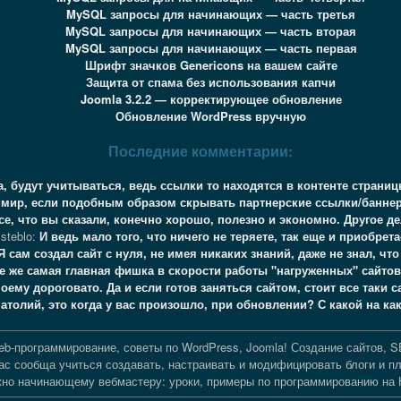
MySQL запросы для начинающих — часть третья
MySQL запросы для начинающих — часть вторая
MySQL запросы для начинающих — часть первая
Шрифт значков Genericons на вашем сайте
Защита от спама без использования капчи
Joomla 3.2.2 — корректирующее обновление
Обновление WordPress вручную
Последние комментарии:
а, будут учитываться, ведь ссылки то находятся в контенте страни
мир, если подобным образом скрывать партнерские ссылки/банне
се, что вы сказали, конечно хорошо, полезно и экономно. Другое де
steblo:
И ведь мало того, что ничего не теряете, так еще и приобрета
Я сам создал сайт с нуля, не имея никаких знаний, даже не знал, чт
е же самая главная фишка в скорости работы "нагруженных" сайтов
оему дороговато. Да и если готов заняться сайтом, стоит все таки 
атолий, это когда у вас произошло, при обновлении? С какой на к
b-программирование, советы по WordPress, Joomla! Создание сайтов, S
с сообща учиться создавать, настраивать и модифицировать блоги и п
нужно начинающему вебмастеру: уроки, примеры по программированию на 