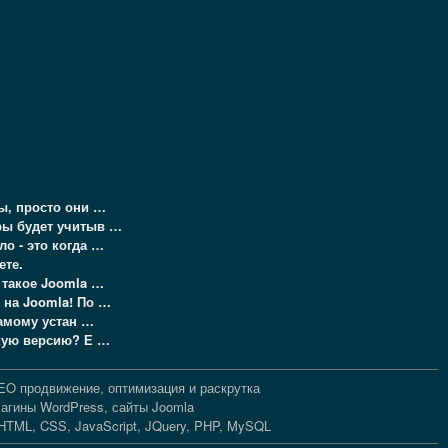
цы, просто они …
ры будет учитыв …
ло - это когда …
ете.
о такое Joomla …
 на Joomla! По …
самому устан …
акую версию? Е …
EO продвижение, оптимизация и раскрутка
лагины WordPress, сайты Joomla
HTML, CSS, JavaScript, JQuery, PHP, MySQL