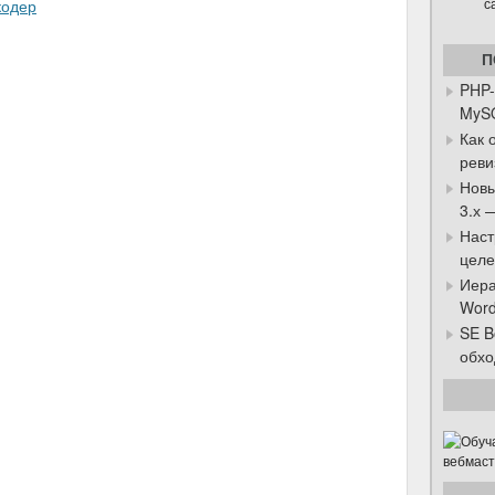
П
PHP-
MySQ
Как 
реви
Новы
3.х 
Наст
целе
Иера
Word
SE B
обхо