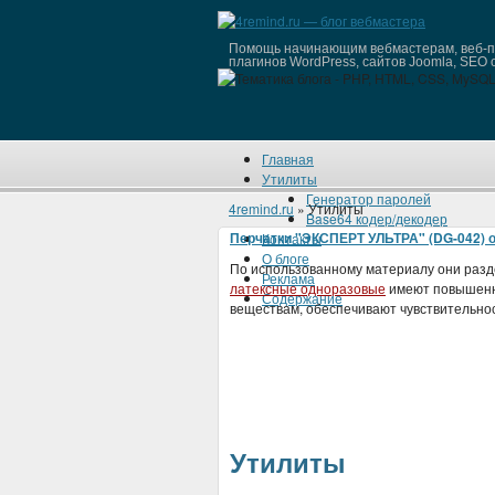
Помощь начинающим вебмастерам, веб-пр
плагинов WordPress, сайтов Joomla, SEO 
Главная
Утилиты
Генератор паролей
4remind.ru
» Утилиты
Base64 кодер/декодер
Перчатки "ЭКСПЕРТ УЛЬТРА" (DG-042) 
Контакты
О блоге
По использованному материалу они разд
Реклама
латексные одноразовые
имеют повышенну
Содержание
веществам, обеспечивают чувствительнос
Утилиты