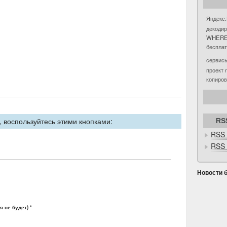
Яндекс.
декоди
WHER
беспла
сервис
проект
копиро
 воспользуйтесь этими кнопками:
RS
RSS 
RSS 
Новости 
 не будет) *