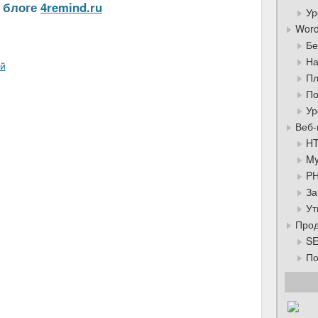
а блоге
4remind.ru
Ур
Word
Бе
На
Пл
По
Ур
Веб-
HT
My
PH
За
Ут
Прод
SE
По