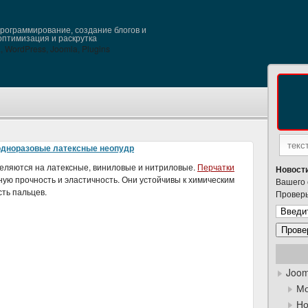
ограммирование, создание блогов и
оптимизация и раскрутка
одноразовые латексные неопудр
еляются на латексные, виниловые и нитриловые.
Перчатки
Новости
ю прочность и эластичность. Они устойчивы к химическим
Вашего 
ть пальцев.
Проверь
Joom
Мо
Но