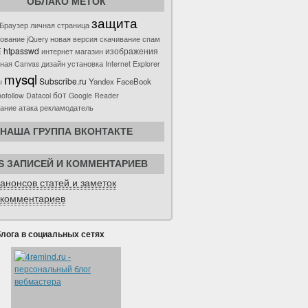
ОБЛАКО МЕТОК
защита
Браузер
личная страница
рование
jQuery
новая версия
скачивание
спам
htpasswd
E
изображения
интернет магазин
тная
Canvas
дизайн
установка
Internet Explorer
mysql
Subscribe.ru
Yandex
FaceBook
ы
бот
nofollow
Datacol
Google Reader
вание
атака
рекламодатель
НАША ГРУППА ВКОНТАКТЕ
S ЗАПИСЕЙ И КОММЕНТАРИЕВ
анонсов статей и заметок
комментариев
блога в социальных сетях