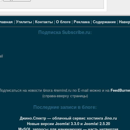
лавная
|
Утилиты
|
Контакты
|
О блоге
|
Реклама
|
Содержание
|
Наве
Подписка Subscribe.ru:
il
Подписаться на новости блога 4remind.ru по E-mail можно и на
FeedBurne
(справа-вверху страницы)
Последние записи в блоге:
Джино.Спектр — облачный сервис хостинга Jino.ru
Новые версии Joomla! 3.3.0 и Joomla! 2.5.20
MySQL запросы для начинающих — часть четвертая