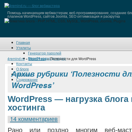
Помощь начинающим вебмастерам, веб-программирование, создание бло
плагинов WordPress, сайтов Joomla, SEO оптимизация и раскрутка
Главная
Утилиты
Генератор паролей
Base64 кодер/декодер
4remind.ru
»
WordPress
»
Полезности для WordPress
Контакты
О блоге
Архив рубрики ‘Полезности дл
Реклама
Содержание
WordPress’
WordPress — нагрузка блога 
хостинга
14 комментариев
Рано или поздно многим веб-маст