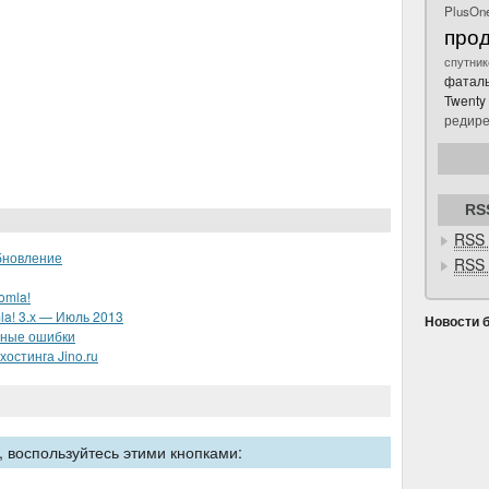
PlusOn
про
спутник
фатал
Twenty
редире
RS
RSS 
бновление
RSS 
omla!
la! 3.х — Июль 2013
Новости 
ьные ошибки
остинга Jino.ru
 воспользуйтесь этими кнопками: