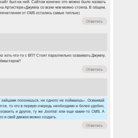
сайт был на ней. Сайтом конечно это можно было назвать
 на Артистере+Джумла со всем чем можно стояла. В общем,
впечатления от CMS остались самые теплые)
Ответить
ко хоть что-то с ВП? Стоит параллельно осваивать Джумлу,
эбмастеров?
Ответить
я зайцами погонишься, ни одного не поймаешь». Осваивай
ится, то что в первую очередь необходимо и более удобно,
своить и другое, ту же Joomla! или еще какие-то CMS. А
 то и свой движок можно создать.
Ответить