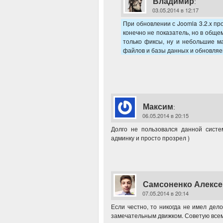
Владимир
:
03.05.2014 в 12:17
При обновлении с Joomla 3.2.x пр
конечно не показатель, но в общем
только фиксы, ну и небольшие м
файлов и базы данных и обновляешьс
Максим
:
06.05.2014 в 20:15
Долго не пользовался данной систе
админку и просто прозрел )
Самсоненко Алексе
07.05.2014 в 20:14
Если честно, то никогда не имел дел
замечательным движком. Советую все