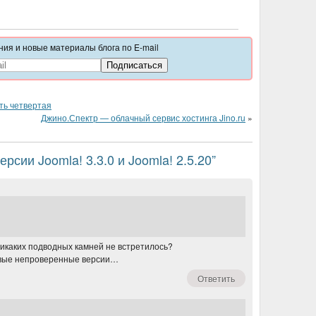
ия и новые материалы блога по E-mail
ть четвертая
Джино.Спектр — облачный сервис хостинга Jino.ru
»
рсии Joomla! 3.3.0 и Joomla! 2.5.20”
 никаких подводных камней не встретилось?
овые непроверенные версии…
Ответить