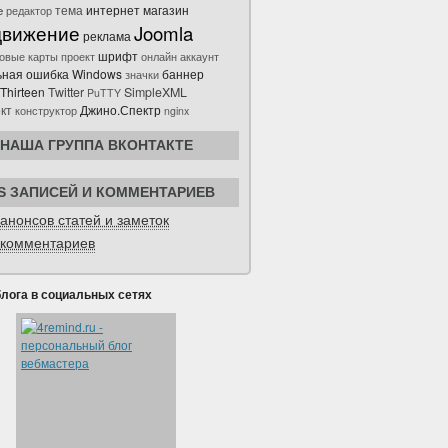
интернет магазин
e
тема
редактор
движение
Joomla
реклама
шрифт
овые карты
проект
онлайн
аккаунт
ьная ошибка Windows
баннер
значки
 Thirteen
Twitter
SimpleXML
PuTTY
Джино.Спектр
кт
конструктор
nginx
НАША ГРУППА ВКОНТАКТЕ
S ЗАПИСЕЙ И КОММЕНТАРИЕВ
анонсов статей и заметок
комментариев
блога в социальных сетях