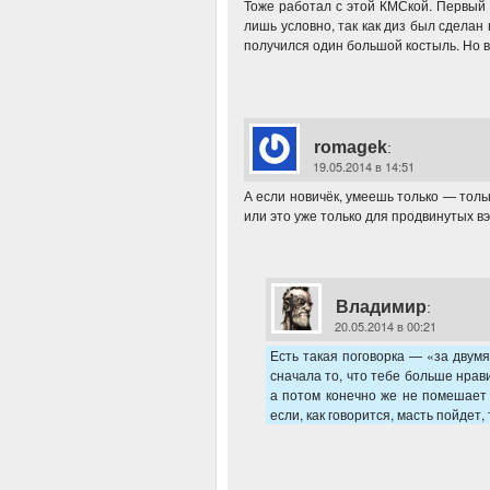
Тоже работал с этой КМСкой. Первый 
лишь условно, так как диз был сделан
получился один большой костыль. Но 
romagek
:
19.05.2014 в 14:51
А если новичёк, умеешь только — толь
или это уже только для продвинутых в
Владимир
:
20.05.2014 в 00:21
Есть такая поговорка — «за двум
сначала то, что тебе больше нрав
а потом конечно же не помешает о
если, как говорится, масть пойдет,