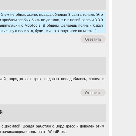
облем не обнаружено, правда обновил 3 сайта только. Это
 проблем особых быть не должно, т.к. в новой версии 3.3.0
анипуляции с MooTools. В общем, делаешь полный бэкап
я, ну а если что, будет с чего вернуть все на место :)
Ответить
мой, порядка лет трех, недавно понадобилось, зашел в
Ответить
й
:
о с Джомлой. Всегда работаю с ВордПресс и доволен этим
м начинающим ипользовать WordPress.