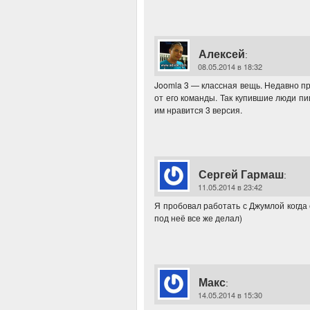
Алексей
:
08.05.2014 в 18:32
Joomla 3 — классная вещь. Недавно пр
от его команды. Так купившие люди пи
им нравится 3 версия.
Сергей Гармаш
:
11.05.2014 в 23:42
Я пробовал работать с Джумлой когда
под неё все же делал)
Макс
:
14.05.2014 в 15:30