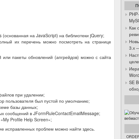
П
PHP-
MySQ
Как 
реви
(основанная на JavaScript) на библиотеки jQuery;
Новы
полный их перечень можно посмотреть на странице
3.х 
Наст
3 или пакеты обновлений (апгрейдов) можно с сайта
целе
Иера
Word
SE B
обхо
файлов при удалении;
тор пользователя был пустой по умолчанию;
хеме базы данных;
ых сообщений в JFormRuleContactEmailMessage;
«My Profile Help Screen»;
ие исправленных проблем можно найти здесь.
ORDER