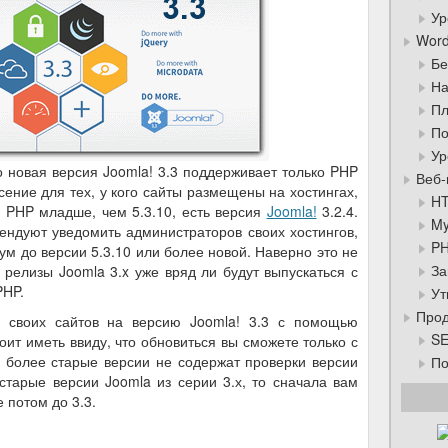
Ур
Word
Бе
На
Пл
По
Ур
о новая версия Joomla! 3.3 поддерживает только PHP
Веб-
асение для тех, у кого сайты размещены на хостингах,
HT
и PHP младше, чем 5.3.10, есть версия
Joomla!
3.2.4.
My
ендуют уведомить администраторов своих хостингов,
PH
м до версии 5.3.10 или более новой. Наверно это не
За
 релизы Joomla 3.x уже вряд ли будут выпускаться с
PHP.
Ут
Прод
 своих сайтов на версию Joomla! 3.3 с помощью
SE
оит иметь ввиду, что обновиться вы сможете только с
ак более старые версии не содержат проверки версии
По
 старые версии Joomla из серии 3.х, то сначала вам
е потом до 3.3.