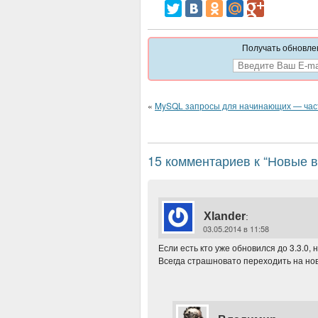
Получать обновлен
«
MySQL запросы для начинающих — час
15 комментариев к “Новые ве
Xlander
:
03.05.2014 в 11:58
Если есть кто уже обновился до 3.3.0,
Всегда страшновато переходить на н