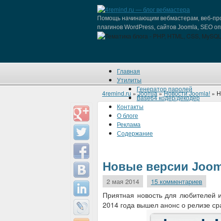
Помощь начинающим вебмастерам, веб-про
плагинов WordPress, сайтов Joomla, SEO о
Главная
Утилиты
Генератор паролей
4remind.ru
»
Joomla
»
Новости Joomla!
» Н
Base64 кодер/декодер
Контакты
О блоге
Реклама
Содержание
Новые версии Joomla
2 мая 2014
15 комментариев
Приятная новость для любителей и
2014 года вышел анонс о релизе сраз