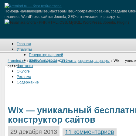
Помощь начинающим вебмастерам, веб-программирование, создание блог
плагинов WordPress, сайтов Joomla, SEO оптимизация и раскрутка
Главная
Утилиты
Генератор паролей
Base64 кодер/декодер
4remind.ru
»
Веб-мастерская
»
Утилиты, сервисы, серверы
» Wix — уника
Контакты
сайтов
О блоге
Реклама
Содержание
Wix — уникальный бесплат
конструктор сайтов
29 декабря 2013
11 комментариев