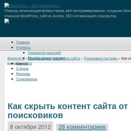
Помощь начинающим вебмастерам, веб-программирование, создание блог
плагинов WordPress, сайтов Joomla, SEO оптимизация и раскрутка
Главная
Утилиты
Генератор паролей
Base64 кодер/декодер
4remind.ru
»
Продвижение, раскрутка сайта
»
Поисковые системы
» Как с
Контакты
поисковиков
О блоге
Реклама
Содержание
Как скрыть контент сайта от
поисковиков
8 октября 2012
28 комментариев