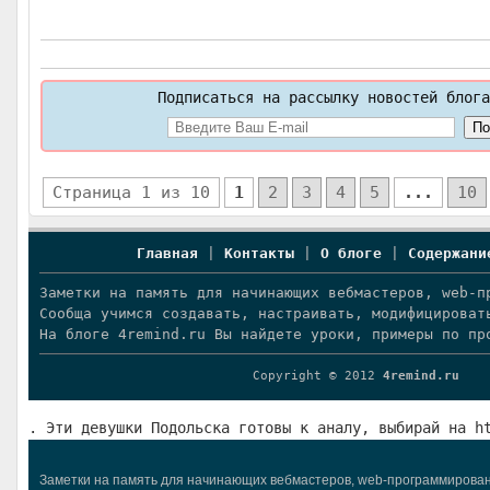
Подписаться на рассылку новостей блога
Страница 1 из 10
1
2
3
4
5
...
10
Главная
|
Контакты
|
О блоге
|
Содержани
Заметки на память для начинающих вебмастеров, web-п
Сообща учимся создавать, настраивать, модифицироват
На блоге 4remind.ru Вы найдете уроки, примеры по пр
Copyright © 2012
4remind.ru
. Эти девушки Подольска готовы к аналу, выбирай на h
Заметки на память для начинающих вебмастеров, web-программировани