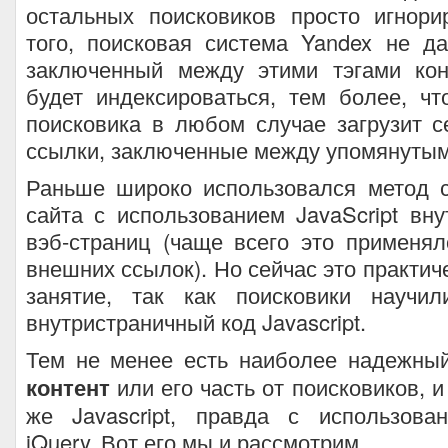
остальных поисковиков просто игнори
того, поисковая система Yandex не да
заключенный между этими тэгами кон
будет индексироваться, тем более, ч
поисковика в любом случае загрузит с
ссылки, заключенные между упомянутым
Раньше широко использовался метод с
сайта с использованием JavaScript вн
вэб-страниц (чаще всего это применя
внешних ссылок). Но сейчас это практич
занятие, так как поисковики научил
внутристраничный код Javascript.
Тем не менее есть наиболее надежны
контент
или его часть от поисковиков, 
же Javascript, правда с использова
jQuery. Вот его мы и рассмотрим.