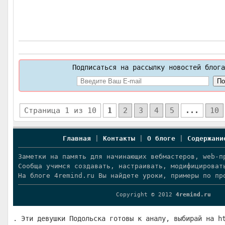
Подписаться на рассылку новостей блога
Страница 1 из 10
1
2
3
4
5
...
10
Главная
|
Контакты
|
О блоге
|
Содержани
Заметки на память для начинающих вебмастеров, web-п
Сообща учимся создавать, настраивать, модифицироват
На блоге 4remind.ru Вы найдете уроки, примеры по пр
Copyright © 2012
4remind.ru
. Эти девушки Подольска готовы к аналу, выбирай на h