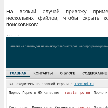
На всякий случай привожу приме
нескольких файлов, чтобы скрыть к
поисковиков:
...
...
Заметки на память для начинающих вебмастеров, web-программировани
ГЛАВНАЯ
КОНТАКТЫ
О БЛОГЕ
СОДЕРЖАНИЕ
Вы находитесь на главной странице
4remind.ru
Порно. Порно в HD качестве -
russian porno
. Порно и
Секс порно. Порно видео бесплатно:
comerzz
. Порно ф