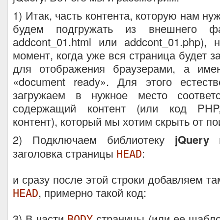
1) Итак, часть контента, которую нам ну
будем подгружать из внешнего фа
addcont_01.html или addcont_01.php),
момент, когда уже вся страница будет з
для отображения браузерами, а име
«document ready». Для этого естест
загружаем в нужное место соответ
содержащий контент (или код PHP
контент), который мы хотим скрыть от по
2) Подключаем библиотеку
jQuery
в
заголовка страницы
:
HEAD
и сразу после этой строки добавляем та
, примерно такой код:
HEAD
3) В части
страницы (или ее шаблон
BODY