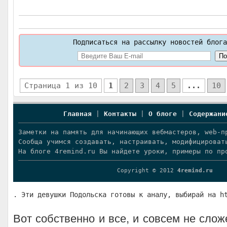
Подписаться на рассылку новостей блога
Страница 1 из 10
1
2
3
4
5
...
10
Главная
|
Контакты
|
О блоге
|
Содержани
Заметки на память для начинающих вебмастеров, web-п
Сообща учимся создавать, настраивать, модифицироват
На блоге 4remind.ru Вы найдете уроки, примеры по пр
Copyright © 2012
4remind.ru
. Эти девушки Подольска готовы к аналу, выбирай на h
Вот собственно и все, и совсем не слож