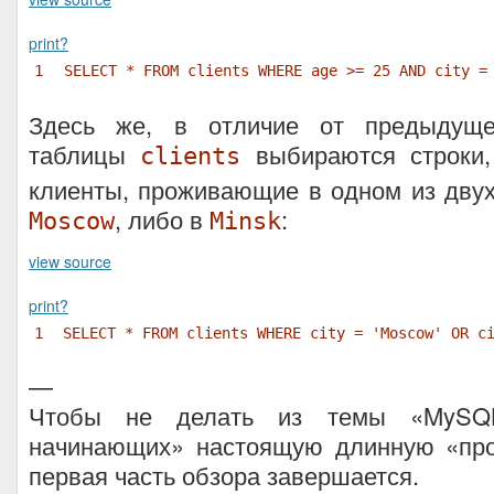
print
?
1
SELECT * FROM clients WHERE age >= 25 AND city =
Здесь же, в отличие от предыдуще
таблицы
выбираются строки,
clients
клиенты, проживающие в одном из двух
, либо в
:
Moscow
Minsk
view source
print
?
1
SELECT * FROM clients WHERE city = 'Moscow' OR c
—
Чтобы не делать из темы «MySQ
начинающих» настоящую длинную «про
первая часть обзора завершается.