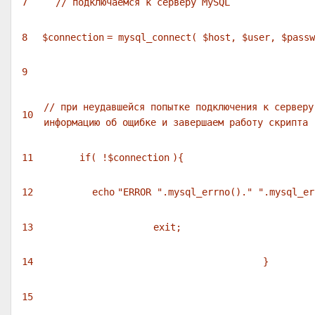
7
// подключаемся к серверу MySQL
8
$connection
= mysql_connect(
$host
,
$user
,
$passw
9
// при неудавшейся попытке подключения к серверу
10
информацию об ощибке и завершаем работу скрипта
11
if
( !
$connection
){
12
echo
"ERROR "
.mysql_errno().
" "
.mysql_er
13
exit
;
14
}
15