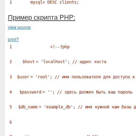
1
mysql> DESC clients;
Пример скрипта PHP:
view source
print
?
1
<!--?php
2
$host
=
'localhost'
;
// адрес хоста
3
$user
=
'root'
;
// имя пользователя для доступа к
4
$password
=
''
;
// здесь должен быть ваш пароль
5
$db_name
=
'example_db'
;
// имя нужной нам базы д
6