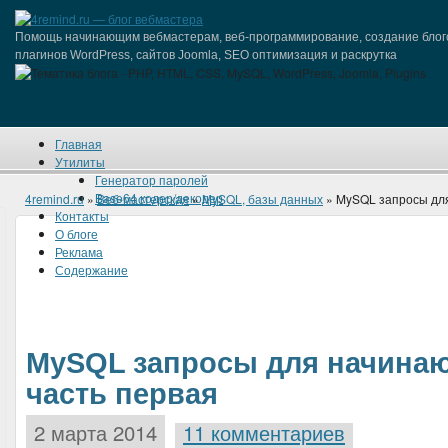
Помощь начинающим вебмастерам, веб-программирование, создание блог
плагинов WordPress, сайтов Joomla, SEO оптимизация и раскрутка
Главная
Утилиты
Генератор паролей
Base64 кодер/декодер
4remind.ru
»
Веб-мастерская
»
MySQL, базы данных
» MySQL запросы дл
Контакты
О блоге
Реклама
Содержание
MySQL запросы для начина
часть первая
2 марта 2014
11 комментариев