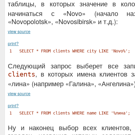
таблицы, в которых значение в кол
начинаться с «Novo» (начало наз
«Novopolotsk», «Novosibirsk» и т.д.):
view source
print
?
1
SELECT * FROM clients WHERE city LIKE 'Novo%';
Следующий запрос выберет все зап
, в которых имена клиентов з
clients
«лина» (например «Галина», «Ангелина»)
view source
print
?
1
SELECT * FROM clients WHERE name LIKE '%лина';
Ну и наконец выбор всех клиентов,