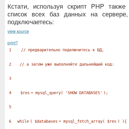
Кстати, используя скрипт PHP также
список всех баз данных на сервере
подключаетесь:
view source
print
?
1
// предварительно подключитесь к БД,
2
// а затем уже выполняйте дальнейший код:
3
4
$res
= mysql_query(
'SHOW DATABASES'
);
5
6
while
(
$databases
= mysql_fetch_array(
$res
) 