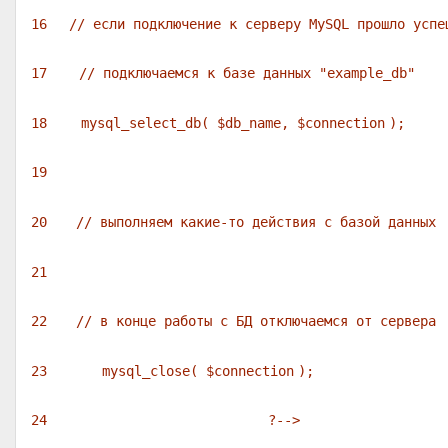
16
// если подключение к серверу MySQL прошло успе
17
// подключаемся к базе данных "example_db"
18
mysql_select_db(
$db_name
,
$connection
);
19
20
// выполняем какие-то действия с базой данных
21
22
// в конце работы с БД отключаемся от сервера
23
mysql_close(
$connection
);
24
?-->