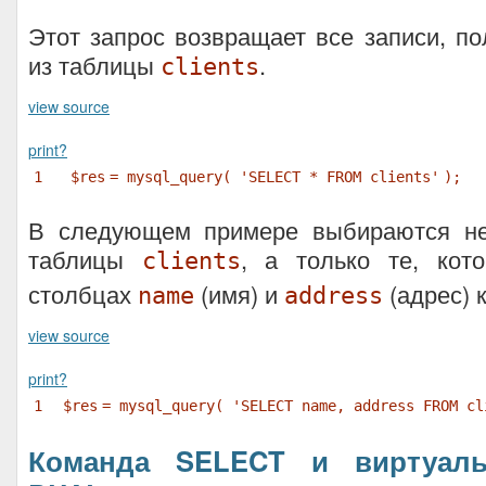
Этот запрос возвращает все записи, по
из таблицы
.
clients
view source
print
?
1
$res
= mysql_query(
'SELECT * FROM clients'
);
В следующем примере выбираются не
таблицы
, а только те, кот
clients
столбцах
(имя) и
(адрес) 
name
address
view source
print
?
1
$res
= mysql_query(
'SELECT name, address FROM cl
Команда SELECT и виртуаль