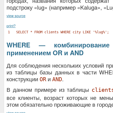
городах, названия которых содержа
подстроку «lug» (например «Kaluga», «Lu
view source
print
?
1
SELECT * FROM clients WHERE city LIKE '%lug%';
WHERE — комбинирование
применением OR и AND
Для соблюдения нескольких условий п
из таблицы базы данных в части WH
конструкции
и
.
OR
AND
В данном примере из таблицы
client
все клиенты, возраст которых не мен
этом обязательно проживающие в город
view source