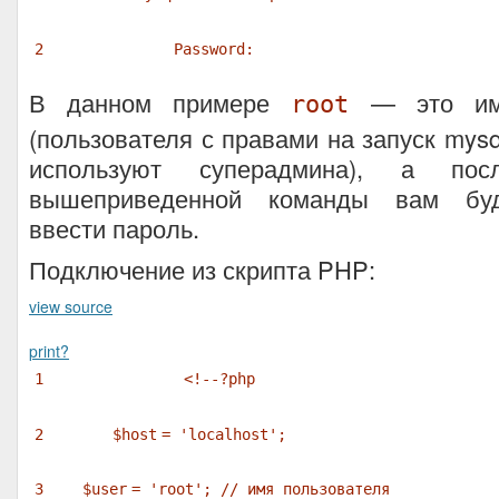
2
Password:
В данном примере
— это имя
root
(пользователя с правами на запуск mysq
используют суперадмина), а пос
вышеприведенной команды вам буд
ввести пароль.
Подключение из скрипта PHP:
view source
print
?
1
<!--?php
2
$host
=
'localhost'
;
3
$user
=
'root'
;
// имя пользователя