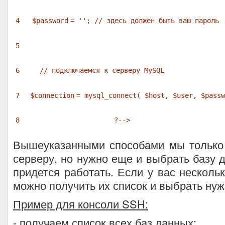
4
$password
=
''
;
// здесь должен быть ваш пароль
5
6
// подключаемся к серверу MySQL
7
$connection
= mysql_connect(
$host
,
$user
,
$passw
8
?-->
Вышеуказанными способами мы только
серверу, но нужно еще и выбрать базу д
придется работать. Если у вас нескольк
можно получить их список и выбрать ну
Пример для консоли SSH:
- получаем список всех баз данных: