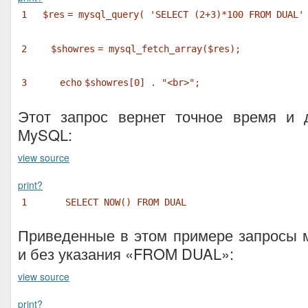
1
$res
= mysql_query(
'SELECT (2+3)*100 FROM DUAL'
2
$showres
= mysql_fetch_array(
$res
);
3
echo
$showres
[0] .
"<br>"
;
Этот запрос вернет точное время и 
MySQL:
view source
print
?
1
SELECT NOW() FROM DUAL
Приведенные в этом примере запросы 
и без указания «FROM DUAL»:
view source
print
?