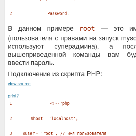
2
Password:
В данном примере
— это имя
root
(пользователя с правами на запуск mysq
используют суперадмина), а пос
вышеприведенной команды вам буд
ввести пароль.
Подключение из скрипта PHP:
view source
print
?
1
<!--?php
2
$host
=
'localhost'
;
3
$user
=
'root'
;
// имя пользователя