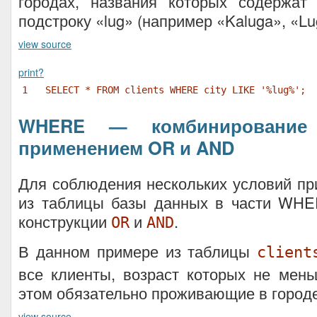
городах, названия которых содержа
подстроку «lug» (например «Kaluga», «Lu
view source
print
?
1
SELECT * FROM clients WHERE city LIKE '%lug%';
WHERE — комбинирование
применением OR и AND
Для соблюдения нескольких условий п
из таблицы базы данных в части WH
конструкции
и
.
OR
AND
В данном примере из таблицы
client
все клиенты, возраст которых не мен
этом обязательно проживающие в город
view source