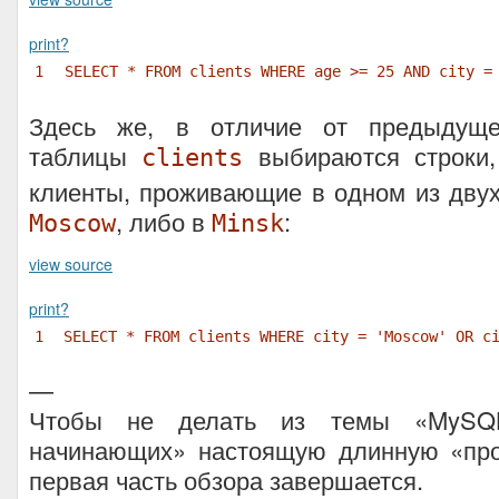
print
?
1
SELECT * FROM clients WHERE age >= 25 AND city =
Здесь же, в отличие от предыдуще
таблицы
выбираются строки,
clients
клиенты, проживающие в одном из двух
, либо в
:
Moscow
Minsk
view source
print
?
1
SELECT * FROM clients WHERE city = 'Moscow' OR c
—
Чтобы не делать из темы «MySQ
начинающих» настоящую длинную «про
первая часть обзора завершается.