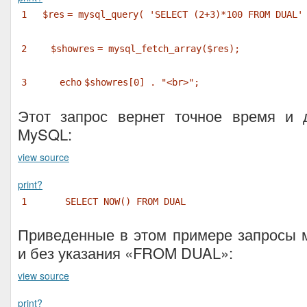
1
$res
= mysql_query(
'SELECT (2+3)*100 FROM DUAL'
2
$showres
= mysql_fetch_array(
$res
);
3
echo
$showres
[0] .
"<br>"
;
Этот запрос вернет точное время и 
MySQL:
view source
print
?
1
SELECT NOW() FROM DUAL
Приведенные в этом примере запросы 
и без указания «FROM DUAL»:
view source
print
?