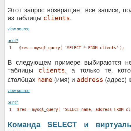
Этот запрос возвращает все записи, по
из таблицы
.
clients
view source
print
?
1
$res
= mysql_query(
'SELECT * FROM clients'
);
В следующем примере выбираются не
таблицы
, а только те, кот
clients
столбцах
(имя) и
(адрес) 
name
address
view source
print
?
1
$res
= mysql_query(
'SELECT name, address FROM cl
Команда SELECT и виртуаль