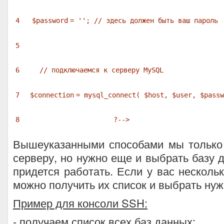
4
$password
=
''
;
// здесь должен быть ваш пароль
5
6
// подключаемся к серверу MySQL
7
$connection
= mysql_connect(
$host
,
$user
,
$passw
8
?-->
Вышеуказанными способами мы только
серверу, но нужно еще и выбрать базу д
придется работать. Если у вас нескольк
можно получить их список и выбрать ну
Пример для консоли SSH:
- получаем список всех баз данных: