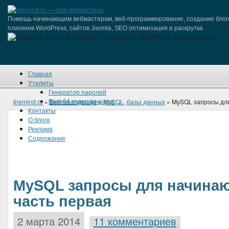
Помощь начинающим вебмастерам, веб-программирование, создание блог
плагинов WordPress, сайтов Joomla, SEO оптимизация и раскрутка
Главная
Утилиты
Генератор паролей
Base64 кодер/декодер
4remind.ru
»
Веб-мастерская
»
MySQL, базы данных
» MySQL запросы дл
Контакты
О блоге
Реклама
Содержание
MySQL запросы для начина
часть первая
2 марта 2014
11 комментариев