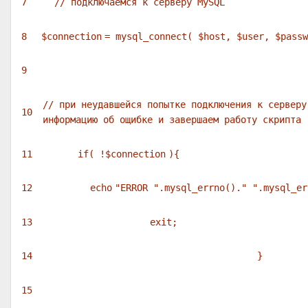
7
// подключаемся к серверу MySQL
8
$connection
= mysql_connect(
$host
,
$user
,
$passw
9
// при неудавшейся попытке подключения к серверу
10
информацию об ощибке и завершаем работу скрипта
11
if
( !
$connection
){
12
echo
"ERROR "
.mysql_errno().
" "
.mysql_er
13
exit
;
14
}
15