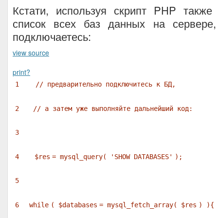
Кстати, используя скрипт PHP также
список всех баз данных на сервере
подключаетесь:
view source
print
?
1
// предварительно подключитесь к БД,
2
// а затем уже выполняйте дальнейший код:
3
4
$res
= mysql_query(
'SHOW DATABASES'
);
5
6
while
(
$databases
= mysql_fetch_array(
$res
) 