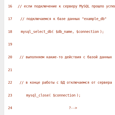
16
// если подключение к серверу MySQL прошло успе
17
// подключаемся к базе данных "example_db"
18
mysql_select_db(
$db_name
,
$connection
);
19
20
// выполняем какие-то действия с базой данных
21
22
// в конце работы с БД отключаемся от сервера
23
mysql_close(
$connection
);
24
?-->