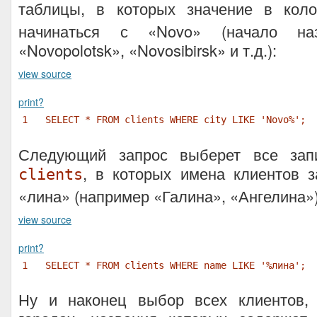
таблицы, в которых значение в кол
начинаться с «Novo» (начало наз
«Novopolotsk», «Novosibirsk» и т.д.):
view source
print
?
1
SELECT * FROM clients WHERE city LIKE 'Novo%';
Следующий запрос выберет все зап
, в которых имена клиентов з
clients
«лина» (например «Галина», «Ангелина»)
view source
print
?
1
SELECT * FROM clients WHERE name LIKE '%лина';
Ну и наконец выбор всех клиентов,