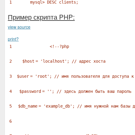
1
mysql> DESC clients;
Пример скрипта PHP:
view source
print
?
1
<!--?php
2
$host
=
'localhost'
;
// адрес хоста
3
$user
=
'root'
;
// имя пользователя для доступа к
4
$password
=
''
;
// здесь должен быть ваш пароль
5
$db_name
=
'example_db'
;
// имя нужной нам базы д
6