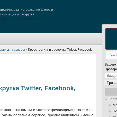
граммирование, создание блогов и
птимизация и раскрутка
ервисы, серверы
» Кросспостинг и раскрутка Twitter, Facebook,
Вашего 
Проверь
рутка Twitter, Facebook,
Joom
Мо
 немного знакомым и часто встречающимся, но тем не
Но
м очень полезном сервисе, предназначенном именно
Ур