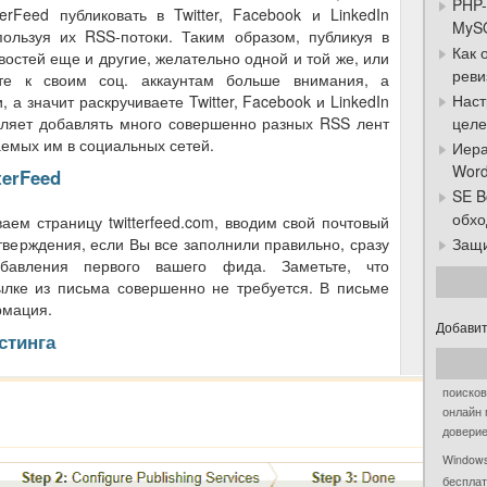
PHP-
rFeed публиковать в Twitter, Facebook и LinkedIn
MySQ
пользуя их RSS-потоки. Таким образом, публикуя в
Как 
остей еще и другие, желательно одной и той же, или
реви
ете к своим соц. аккаунтам больше внимания, а
Наст
 а значит раскручиваете Twitter, Facebook и LinkedIn
целе
воляет добавлять много совершенно разных RSS лент
аемых им в социальных сетей.
Иера
Word
terFeed
SE B
обхо
аем страницу twitterfeed.com, вводим свой почтовый
Защи
дтверждения, если Вы все заполнили правильно, сразу
бавления первого вашего фида. Заметьте, что
ылке из письма совершенно не требуется. В письме
рмация.
Добавит
стинга
поисков
онлайн
довери
Window
беспла