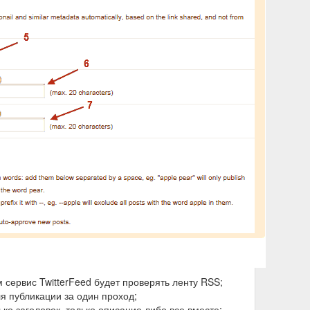
 сервис TwitterFeed будет проверять ленту RSS;
ля публикации за один проход;
ько заголовок, только описание либо все вместе;