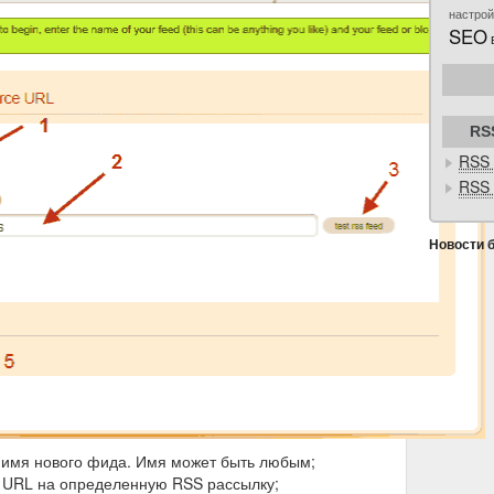
настрой
SEO
RS
RSS 
RSS 
Новости 
 имя нового фида. Имя может быть любым;
 URL на определенную RSS рассылку;