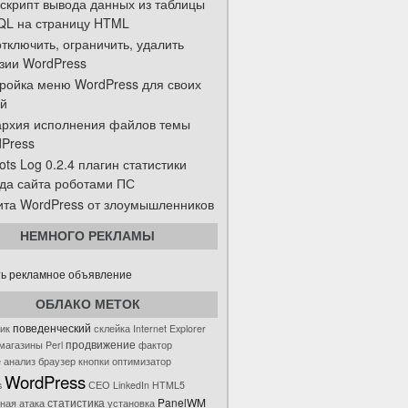
скрипт вывода данных из таблицы
L на страницу HTML
отключить, ограничить, удалить
зии WordPress
ройка меню WordPress для своих
й
рхия исполнения файлов темы
Press
ots Log 0.2.4 плагин статистики
да сайта роботами ПС
та WordPress от злоумышленников
НЕМНОГО РЕКЛАМЫ
ь рекламное объявление
ОБЛАКО МЕТОК
поведенческий
ик
склейка
Internet Explorer
продвижение
 магазины
Perl
фактор
е
анализ
браузер
кнопки
оптимизатор
WordPress
s
СЕО
LinkedIn
HTML5
PanelWM
статистика
тная
атака
установка