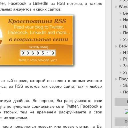
tter, Facebook и LinkedIn из RSS потоков, а так же
Word
льных аккаунтов и своих сайтов.
Бе
На
Пл
По
Ур
Веб-
HT
PH
За
Ут
Прод
латный сервис, который позволяет в автоматическом
SE
нсы из RSS потоков как своего сайта, так и любых
По
.
нимум двойная. Во первых, Вы раскручиваете свои
у в популярные социальные сети Twitter, Facebook и
Во вторых, тем же временем раскручиваете и свои
яя их записями.
П
 часто появляются новости или новые статьи, то Вы