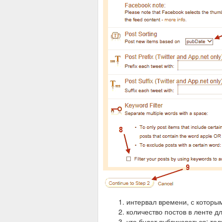
интервал времени, с которым
количество постов в ленте д
что будет публиковаться: тол