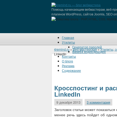
Помощь начинающим вебмастерам, веб-про
плагинов WordPress, сайтов Joomla, SEO о
Главная
Утилиты
Генератор паролей
4remind.ru
»
Веб-мастерская
»
Утилиты, с
Base64 кодер/декодер
LinkedIn
Контакты
О блоге
Реклама
Содержание
Кросспостинг и раск
LinkedIn
9 декабря 2013
3 комментария
Заголовок статьи может показаться
менее речь здесь пойдет об одно