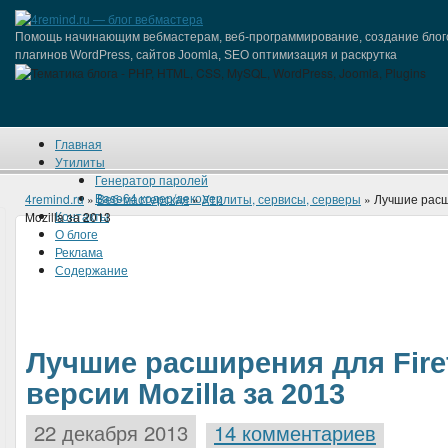
Помощь начинающим вебмастерам, веб-программирование, создание блог
плагинов WordPress, сайтов Joomla, SEO оптимизация и раскрутка
Главная
Утилиты
Генератор паролей
Base64 кодер/декодер
4remind.ru
»
Веб-мастерская
»
Утилиты, сервисы, серверы
» Лучшие расш
Контакты
Mozilla за 2013
О блоге
Реклама
Содержание
Лучшие расширения для Fire
версии Mozilla за 2013
22 декабря 2013
14 комментариев