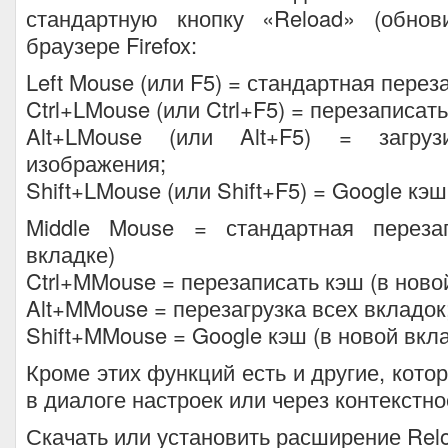
стандартную кнопку «Reload» (обнов
браузере Firefox:
Left Mouse (или F5) = стандартная переза
Ctrl+LMouse (или Ctrl+F5) = перезаписать
Alt+LMouse (или Alt+F5) = загруз
изображения;
Shift+LMouse (или Shift+F5) = Google кэш
Middle Mouse = стандартная переза
вкладке)
Ctrl+MMouse = перезаписать кэш (в ново
Alt+MMouse = перезагрузка всех вкладок
Shift+MMouse = Google кэш (в новой вкла
Кроме этих функций есть и другие, кото
в диалоге настроек или через контекстн
Скачать или установить расширение Relo