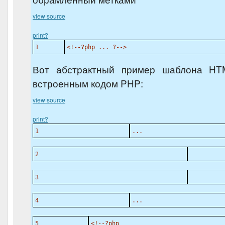
view source
print
?
1
<!--?php ... ?-->
Вот абстрактный пример шаблона HT
встроенным кодом PHP:
view source
print
?
1
...
2
3
4
...
5
<!--?php