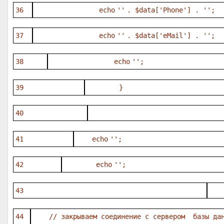
36
echo
''
.
$data
[
'Phone'
] .
''
;
37
echo
''
.
$data
[
'eMail'
] .
''
;
38
echo
''
;
39
}
40
41
echo
''
;
42
echo
''
;
43
44
// закрываем соединение с сервером базы да