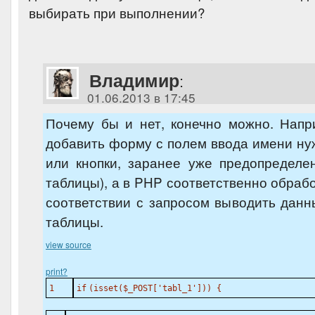
выбирать при выполнении?
Владимир
:
01.06.2013 в 17:45
Почему бы и нет, конечно можно. Напр
добавить форму с полем ввода имени ну
или кнопки, заранее уже предопределе
таблицы), а в PHP соответственно обрабо
соответствии с запросом выводить данн
таблицы.
view source
print
?
1
if
(isset(
$_POST
[
'tabl_1'
])) {