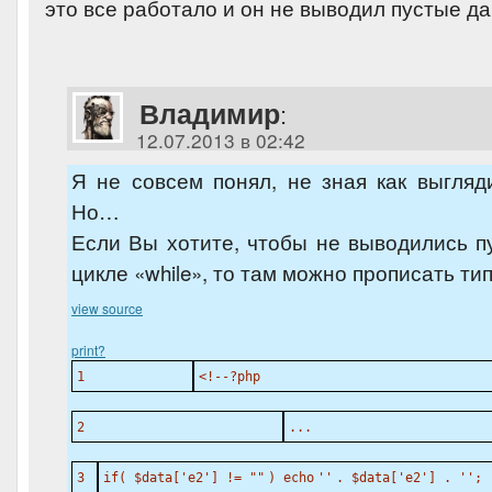
это все работало и он не выводил пустые д
Владимир
:
12.07.2013 в 02:42
Я не совсем понял, не зная как выгляд
Но…
Если Вы хотите, чтобы не выводились пус
цикле «while», то там можно прописать тип
view source
print
?
1
<!--?php
2
...
3
if
(
$data
[
'e2'
] !=
""
)
echo
''
.
$data
[
'e2'
] .
''
;