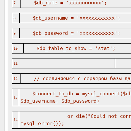
$db_name = 'xxxxxxxxxxx';
7
$db_username = 'xxxxxxxxxxxx';
8
$db_password = 'xxxxxxxxxxxx';
9
$db_table_to_show = 'stat';
10
11
// соединяемся с сервером базы да
12
$connect_to_db = mysql_connect($d
13
$db_username, $db_password)
or die("Could not con
14
mysql_error());