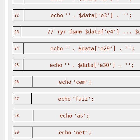
echo
''
.
$data
[
'e3'
] .
''
;
22
// тут были $data['e4'] ... $
23
echo
''
.
$data
[
'e29'
] .
''
;
24
echo
''
.
$data
[
'e30'
] .
''
25
echo
'cem'
;
26
echo
'faiz'
;
27
echo
'as'
;
28
echo
'net'
;
29