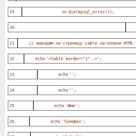
19
or
die
(mysql_error());
20
21
// выводим на страницу сайта заголовки HTML-
22
echo
'<table border="1"-->'
;
23
echo
''
;
24
echo
''
;
25
echo
'Имя'
;
26
echo
'Телефон'
;