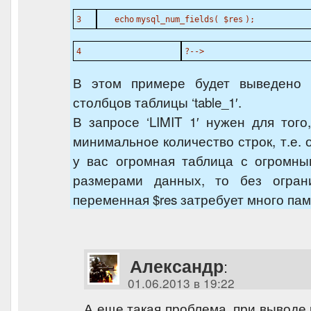
3
echo
mysql_num_fields(
$res
);
4
?-->
В этом примере будет выведено 
столбцов таблицы ‘table_1′.
В запросе ‘LIMIT 1′ нужен для того
минимальное количество строк, т.е. 
у вас огромная таблица с огромны
размерами данных, то без ограни
переменная $res затребует много пам
Александр
:
01.06.2013 в 19:22
А еще такая проблема, при выводе