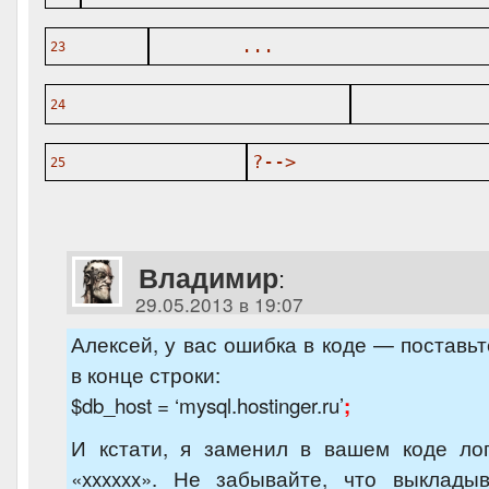
...
23
24
?-->
25
Владимир
:
29.05.2013 в 19:07
Алексей, у вас ошибка в коде — поставьт
в конце строки:
$db_host = ‘mysql.hostinger.ru’
;
И кстати, я заменил в вашем коде ло
«xxxxxx». Не забывайте, что выклады