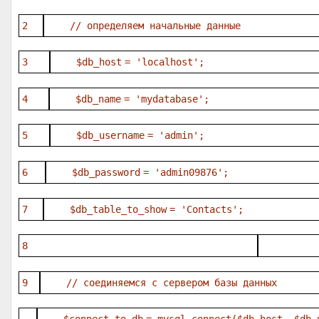
2
// определяем начальные данные
3
$db_host
=
'localhost'
;
4
$db_name
=
'mydatabase'
;
5
$db_username
=
'admin'
;
6
$db_password
=
'admin09876'
;
7
$db_table_to_show
=
'Contacts'
;
8
9
// соединяемся с сервером базы данных