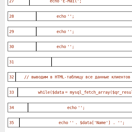
27
echo
'E-Mail'
;
28
echo
''
;
29
echo
''
;
30
echo
''
;
31
32
// выводим в HTML-таблицу все данные клиентов
33
while
(
$data
= mysql_fetch_array(
$qr_resu
34
echo
''
;
35
echo
''
.
$data
[
'Name'
] .
''
;