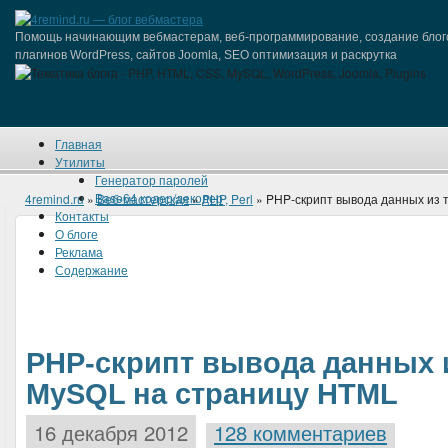
Помощь начинающим вебмастерам, веб-программирование, создание блог
плагинов WordPress, сайтов Joomla, SEO оптимизация и раскрутка
Главная
Утилиты
Генератор паролей
Base64 кодер/декодер
4remind.ru
»
Веб-мастерская
»
PHP, Perl
» PHP-скрипт вывода данных из
Контакты
О блоге
Реклама
Содержание
PHP-скрипт вывода данных 
MySQL на страницу HTML
16 декабря 2012
128 комментариев