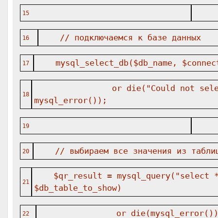
15
// подключаемся к базе данных
16
mysql_select_db($db_name, $connec
17
or die("Could not sel
18
mysql_error());
19
// выбираем все значения из табли
20
$qr_result = mysql_query("select 
21
$db_table_to_show)
or die(mysql_error()
22