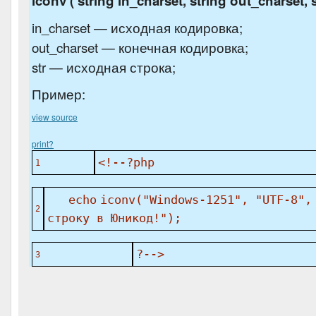
iconv ( string in_charset, string out_charset, s
in_charset — исходная кодировка;
out_charset — конечная кодировка;
str — исходная строка;
Пример:
view source
print
?
<!--?php
1
echo
iconv(
"Windows-1251"
,
"UTF-8"
2
строку в Юникод!"
);
?-->
3