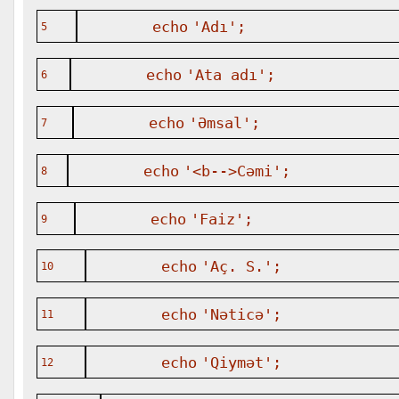
echo
'Adı'
;
5
echo
'Ata adı'
;
6
echo
'Əmsal'
;
7
echo
'<b-->Cəmi'
;
8
echo
'Faiz'
;
9
echo
'Aç. S.'
;
10
echo
'Nəticə'
;
11
echo
'Qiymət'
;
12