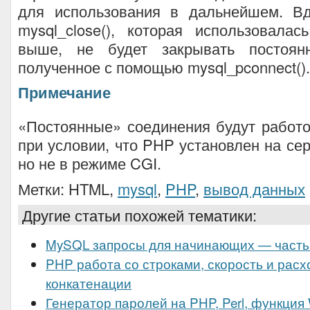
для использования в дальнейшем. В
mysql_close(), которая использовала
выше, не будет закрывать постоянн
полученное с помощью mysql_pconnect().
Примечание
«Постоянные» соединения будут работ
при условии, что PHP установлен на сер
но не в режиме CGI.
Метки: HTML,
mysql
,
PHP
,
вывод данных
Другие статьи похожей тематики:
MySQL запросы для начинающих — часть
PHP работа со строками, скорость и расх
конкатенации
Генератор паролей на PHP, Perl, функция