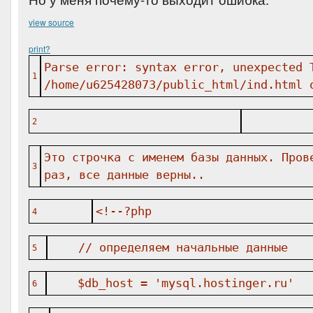
view source
print
?
Parse error: syntax error, unexpected 
1
/home/u625428073/public_html/ind.html 
2
Это строчка с именем базы данных. Пров
3
раз, все данные верны..
<!--?php
4
// определяем начальные данные
5
$db_host = 'mysql.hostinger.ru'
6