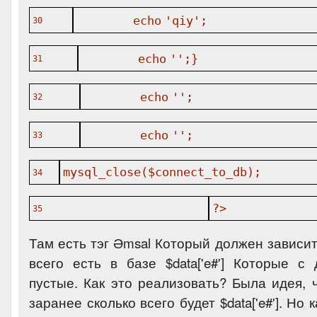
echo
'qiy'
;
30
echo
''
;}
31
echo
''
;
32
echo
''
;
33
mysql_close(
$connect_to_db
);
34
?>
35
Там есть тэг Əmsal Который должен зависить
всего есть в базе $data['e#'] Которые с 
пустые. Как это реализовать? Была идея, 
заранее сколько всего будет $data['e#']. Но 