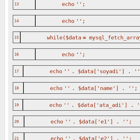
echo
''
;
13
echo
''
;
14
while
(
$data
= mysql_fetch_arra
15
echo
''
;
16
echo
''
.
$data
[
'soyadi'
] .
'
17
echo
''
.
$data
[
'name'
] .
''
;
18
echo
''
.
$data
[
'ata_adi'
] .
'
19
echo
''
.
$data
[
'e1'
] .
''
;
20
echo
''
.
$data
[
'e2'
] .
''
;
21