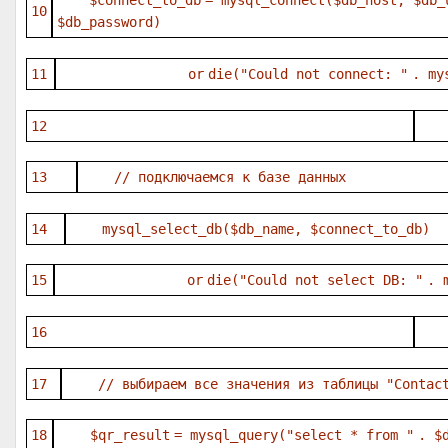
$connect_to_db
= mysql_connect(
$db_host
,
$db_
10
$db_password
)
11
or
die
(
"Could not connect: "
. my
12
13
// подключаемся к базе данных
14
mysql_select_db(
$db_name
,
$connect_to_db
)
15
or
die
(
"Could not select DB: "
. 
16
17
// выбираем все значения из таблицы "Contac
18
$qr_result
= mysql_query(
"select * from "
.
$