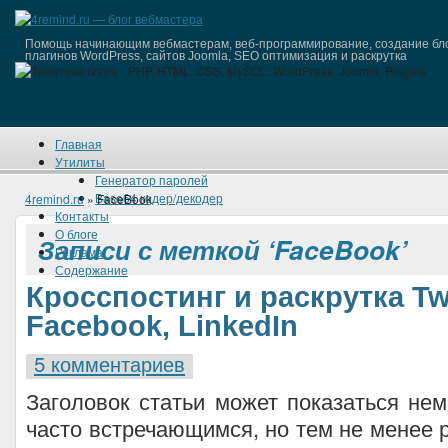
Помощь начинающим вебмастерам, веб-программирование, создание бло
плагинов WordPress, сайтов Joomla, SEO оптимизация и раскрутка
Главная
Утилиты
Генератор паролей
Base64 кодер/декодер
4remind.ru
»
FaceBook
Контакты
О блоге
Записи с меткой ‘FaceBook’
Реклама
Содержание
Кросспостинг и раскрутка Twi
Facebook, LinkedIn
5 комментариев
Заголовок статьи может показаться не
часто встречающимся, но тем не менее р