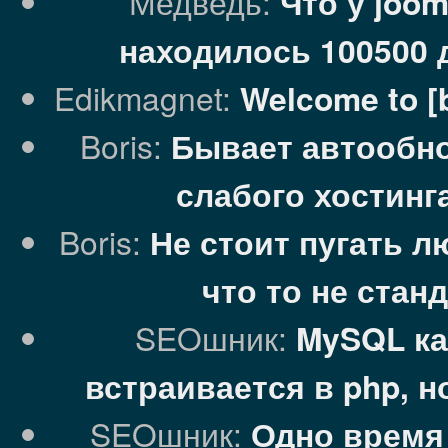
Медведь:
Что у joom
находилось 100500 
Edikmagnet:
Welcome to [
Boris:
Бывает автообно
слабого хостинг
Boris:
Не стоит пугать л
что то не ста
SEOшник:
MySQL ка
встраивается в php, 
SEOшник:
Одно время