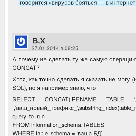
говорится «вирусов бояться — в интернет 
B.X
:
27.01.2014 в 08:25
А почему не сделать ту же самую операцию
CONCAT?
Хотя, как точно сделать я сказать не могу 
SQL), но я например знаю, что
SELECT CONCAT(‘RENAME TABLE ‘,ta
‘,’ваш_новый_префикс_’,substring_index(table_na
query_to_run
FROM information_schema.TABLES
WHERE table_schema = ‘ваша БД’