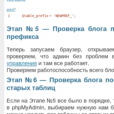
print
?
1
$table_prefix
=
'NEWPREF_'
;
Этап №5 — Проверка блога п
префикса
Теперь запусаем браузер, открыва
проверяем, что админ без проблем
управления
и там все работает.
Проверяем работоспособность всего бло
Этап №6 — Проверка блога по
старых таблиц
Если на Этапе №5 все было в порядке, 
в phpMyAdmin, выбираем нужную нам б
можно удалить все таблицы со старым 