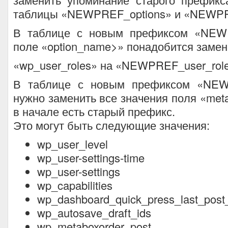
таблицы «NEWPREF_options» и «NEWPR
В таблице с новым префиксом «NEWP
поле «option_name>» понадобится замен
«wp_user_roles» на «NEWPREF_user_rol
В таблице с новым префиксом «NEW
нужно заменить все значения поля «meta
в начале есть старый префикс.
Это могут быть следующие значения:
wp_user_level
wp_user-settings-time
wp_user-settings
wp_capabilities
wp_dashboard_quick_press_last_post
wp_autosave_draft_ids
wp_metaboxorder_post