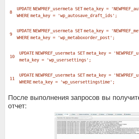
UPDATE
NEWPREF_usermeta
SET
meta_key =
'NEWPREF_au
8
WHERE
meta_key =
'wp_autosave_draft_ids'
;
UPDATE
NEWPREF_usermeta
SET
meta_key =
'NEWPREF_me
9
WHERE
meta_key =
'wp_metaboxorder_post'
;
UPDATE
NEWPREF_usermeta
SET
meta_key =
'NEWPREF_u
10
meta_key =
'wp_usersettings'
;
UPDATE
NEWPREF_usermeta
SET
meta_key =
'NEWPREF_u
11
WHERE
meta_key =
'wp_usersettingstime'
;
После выполнения запросов вы получит
отчет: