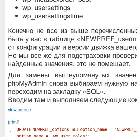
wp_usersettings
wp_usersettingstime
Конечно не все из выше перечисленны
быть у вас в таблице «NEWPREF_userme
от конфигурации и версии движка вашего
Но мы все же для подстраховки провер
найденные значения, это не помешает.
Для замены вышеупомянутых значе
phpMyAdmin снова выбираем нужную на
переходим на закладку «SQL».
Вводим там и выполняем следующие ко
view source
print
?
UPDATE
NEWPREF_options
SET
option_name =
'NEWPREF_
1
option_name =
'wp_user_roles'
;