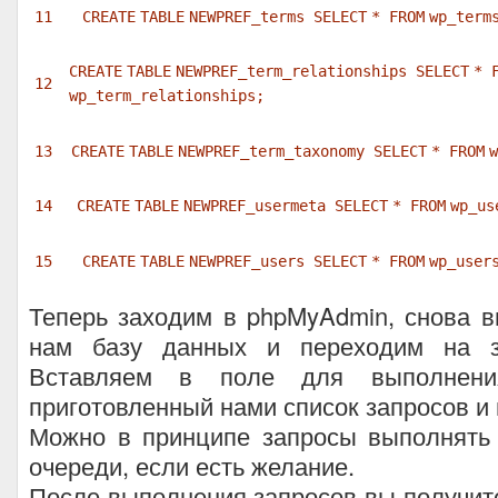
11
CREATE
TABLE
NEWPREF_terms
SELECT
*
FROM
wp_term
CREATE
TABLE
NEWPREF_term_relationships
SELECT
*
12
wp_term_relationships;
13
CREATE
TABLE
NEWPREF_term_taxonomy
SELECT
*
FROM
w
14
CREATE
TABLE
NEWPREF_usermeta
SELECT
*
FROM
wp_us
15
CREATE
TABLE
NEWPREF_users
SELECT
*
FROM
wp_user
Теперь заходим в phpMyAdmin, снова 
нам базу данных и переходим на з
Вставляем в поле для выполнения
приготовленный нами список запросов и
Можно в принципе запросы выполнять 
очереди, если есть желание.
После выполнения запросов вы получит