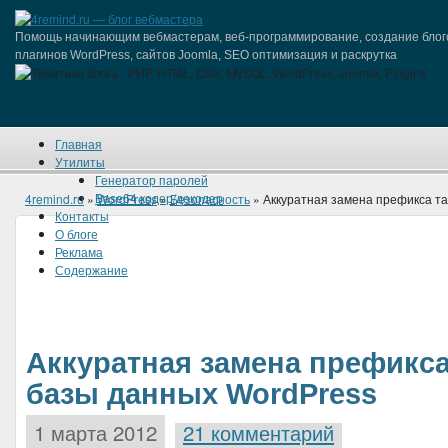
Помощь начинающим вебмастерам, веб-программирование, создание блог
плагинов WordPress, сайтов Joomla, SEO оптимизация и раскрутка
Главная
Утилиты
Генератор паролей
Base64 кодер/декодер
4remind.ru
»
WordPress
»
Безопасность
» Аккуратная замена префикса т
Контакты
О блоге
Реклама
Содержание
Аккуратная замена префикса
базы данных WordPress
1 марта 2012
21 комментарий