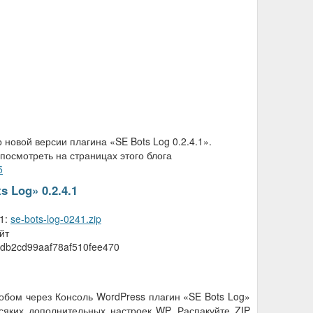
р новой версии плагина «SE Bots Log 0.2.4.1».
осмотреть на страницах этого блога
5
 Log» 0.2.4.1
.1:
se-bots-log-0241.zip
йт
db2cd99aaf78af510fee470
обом через Консоль WordPress плагин «SE Bots Log»
сяких дополнительных настроек WP. Распакуйте ZIP