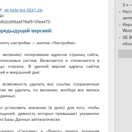
3.х 
.1:
se-bots-log-0241.zip
Наст
йт
целе
db2cd99aaf78af510fee470
Иера
 предыдущей версией:
Word
SE B
нять настройки — кнопка «Настройки»
обхо
 желанию) логирование адресов страниц сайта,
поисковых систем. Включается и отключается в
ицы плагина. В данной версии адреса сайтов
щий и вчерашний дни;
ь возможность удалить все ссылки, сохраненные
 так же удалить, по желанию, вообще все записи
 данных;
о установить значение (в днях) для того, чтобы
сещений, давность которых превышает указанное
из Базы Данных автоматически.
колонках «Сегодня» и «Вчера» теперь значения