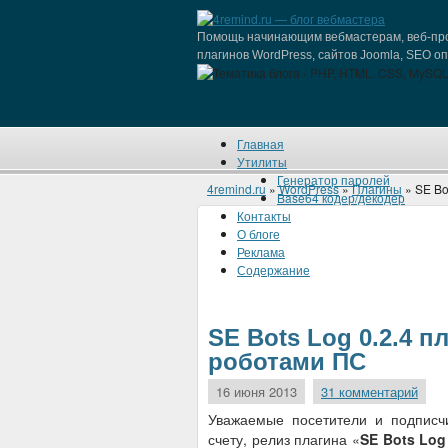
Помощь начинающим вебмастерам, веб-про
плагинов WordPress, сайтов Joomla, SEO о
Главная
Утилиты
Генератор паролей
4remind.ru
»
WordPress
»
Плагины
» SE Bo
Base64 кодер/декодер
Контакты
О блоге
Реклама
Содержание
SE Bots Log 0.2.4 п
роботами ПС
16 июня 2013
31 комментарий
Уважаемые посетители и подписч
счету, релиз плагина «
SE Bots Log 