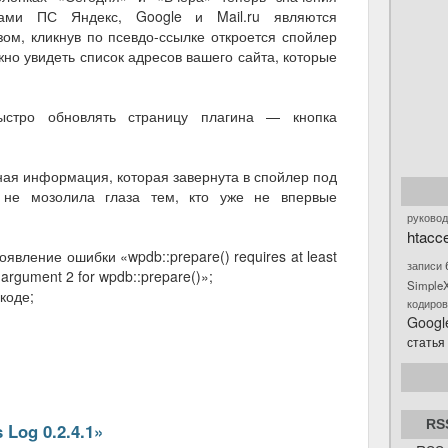
тами ПС Яндекс, Google и Mail.ru являются
ом, кликнув по псевдо-ссылке откроется спойлер
жно увидеть список адресов вашего сайта, которые
ыстро обновлять страницу плагина — кнопка
ая информация, которая завернута в спойлер под
 не мозолила глаза тем, кто уже не впервые
руковод
htacc
оявление ошибки «wpdb::prepare() requires at least
записи
argument 2 for wpdb::prepare()»;
Simple
коде;
кодиро
Googl
статья
RS
 Log 0.2.4.1
»