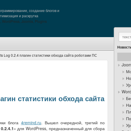
граммирование, создание блогов и
птимизация и раскрутка
Новости
ts Log 0.2.4 плагин статистики обхода сайта роботами ПС
Joom
Мо
Но
Ур
Word
лагин статистики обхода сайта
Бе
На
Пл
По
ики блога
4remind.ru
. Вышел очередной, третий по
Ур
0.2.4.1
» для WordPress, предназначенный для сбора