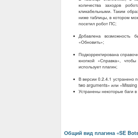
количества заходов робо
кликабельными. Таким образ
ниже таблицы, в котором мо
посетил робот ПС;
Добавлена возможность б
«Обновить»;
Подкорректирована справочн
кнопкой «Справка», чтобы
использует плагин;
В версии 0.2.4.1 устранено п
two arguments» или «Missing 
Устранены некоторые баги в 
Общий вид плагина «
SE Bots