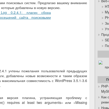
Веб-
тами поисковых систем. Предлагаю вашему вниманию
HT
 которые добавлены в новую версию.
My
PH
За
Ут
Прод
SE
По
2.4.1 учтены пожелания пользователей предыдущих
аги, добавлены новые возможности и таким образом
П
максимальная совместимость с WordPress 3.5.1-3.6
.
PHP-
MySQ
Как 
ая версия плагина, устраняющая проблему с
реви
() requires at least two arguments» или «Missing
Новы