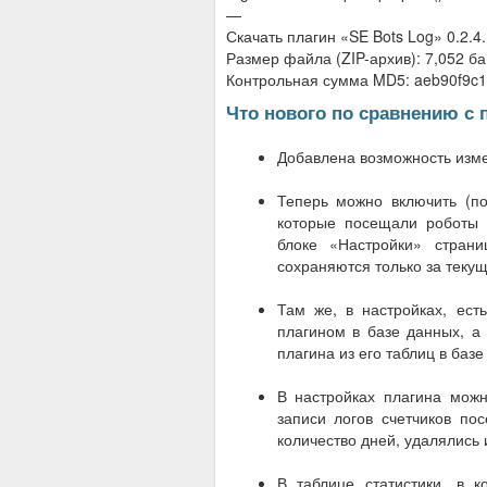
—
Скачать плагин «SE Bots Log» 0.2.4
Размер файла (ZIP-архив): 7,052 ба
Контрольная сумма MD5: aeb90f9c1
Что нового по сравнению с
Добавлена возможность изме
Теперь можно включить (по
которые посещали роботы 
блоке «Настройки» стран
сохраняются только за теку
Там же, в настройках, ест
плагином в базе данных, а
плагина из его таблиц в базе
В настройках плагина можн
записи логов счетчиков по
количество дней, удалялись 
В таблице статистики, в 