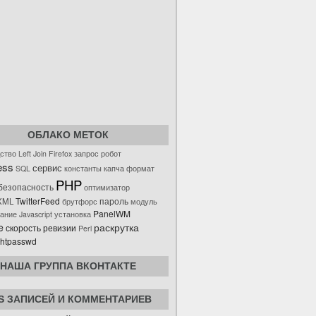
ОБЛАКО МЕТОК
ство
Left Join
Firefox
запрос
робот
ess
сервис
SQL
константы
капча
формат
PHP
безопасность
оптимизатор
TwitterFeed
пароль
XML
брутфорс
модуль
PanelWM
вание
Javascript
установка
e
раскрутка
скорость ревизии
Perl
 htpasswd
НАША ГРУППА ВКОНТАКТЕ
S ЗАПИСЕЙ И КОММЕНТАРИЕВ