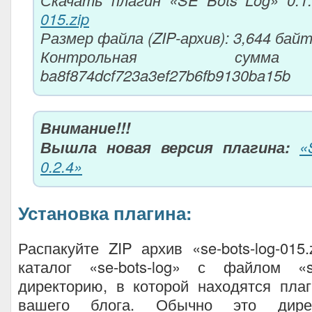
015.zip
Размер файла (ZIP-архив): 3,644 бай
Контрольная сумм
ba8f874dcf723a3ef27b6fb9130ba15b
Внимание!!!
Вышла новая версия плагина:
«
0.2.4»
Установка плагина:
Распакуйте ZIP архив «se-bots-log-015.
каталог «se-bots-log» с файлом «s
директорию, в которой находятся пла
вашего блога. Обычно это дир