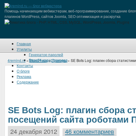
Помощь начинающим вебмастерам, веб-программирование, создание блог
плагинов WordPress, сайтов Joomla, SEO оптимизация и раскрутка
Главная
Утилиты
Генератор паролей
Base64 кодер/декодер
4remind.ru
»
WordPress
»
Плагины
» SE Bots Log: плагин сбора статисти
Контакты
О блоге
Реклама
Содержание
SE Bots Log: плагин сбора с
посещений сайта роботами 
24 декабря 2012
46 комментариев