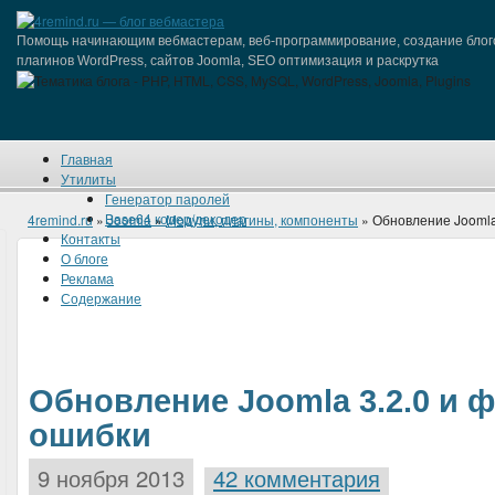
Помощь начинающим вебмастерам, веб-программирование, создание блог
плагинов WordPress, сайтов Joomla, SEO оптимизация и раскрутка
Главная
Утилиты
Генератор паролей
Base64 кодер/декодер
4remind.ru
»
Joomla
»
Модули, плагины, компоненты
» Обновление Joomla
Контакты
О блоге
Реклама
Содержание
Обновление Joomla 3.2.0 и 
ошибки
9 ноября 2013
42 комментария