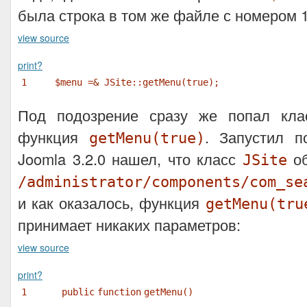
была строка в том же файле с номером 
view source
print
?
1
$menu
=& JSite::getMenu(true);
Под подозрение сразу же попал кл
функция
. Запустил 
getMenu(true)
Joomla 3.2.0 нашел, что класс
об
JSite
/administrator/components/com_se
и как оказалось, функция
getMenu(tru
принимает никаких параметров:
view source
print
?
1
public
function
getMenu()