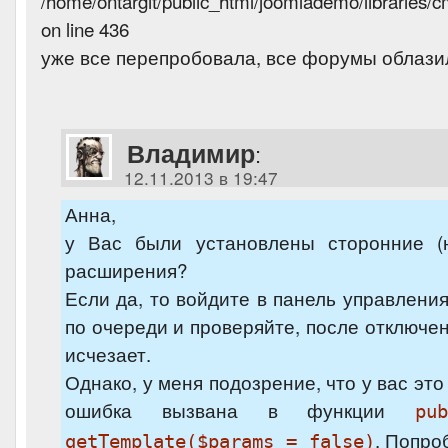
/home/ontargit/public_html/joomlademo/libraries/cm
on line 436
уже все перепробовала, все форумы облази
Владимир
:
12.11.2013 в 19:47
Анна,
у Вас были установлены сторонние (
расширения?
Если да, то войдите в панель управления
по очереди и проверяйте, после отключен
исчезает.
Однако, у меня подозрение, что у вас эт
ошибка вызвана в функции
pu
. Попро
getTemplate($params = false)