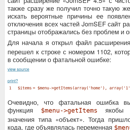
сайт расширение «JomSEF 4.5» с чисто
также сразу же получил точно такую ж
искать вероятные причины ее появле
отключения всех частей JomSEF сайт ра
страницы отображались без проблем и о
Для начала я открыл файл расширени
перешел к строке с номером 1102, кото
в сообщении о фатальной ошибке:
view source
print
?
1
$items
=
$menu
->getItems(
array
(
'home'
),
array
(
'1
Очевидно, что фатальная ошибка вы
функция
якобы н
$menu->getItems
значения типа «объект». Тогда пришл
кода, где объявлялась переменная
$men