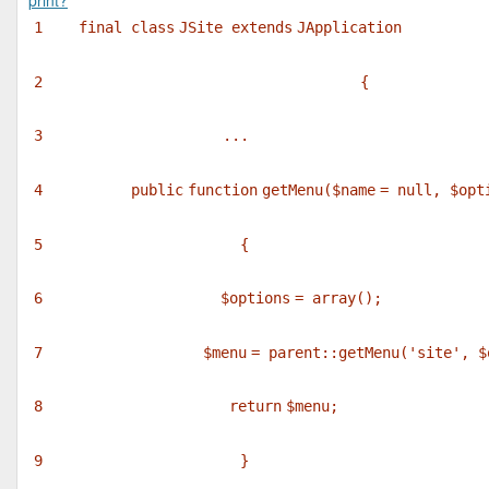
print
?
1
final
class
JSite
extends
JApplication
2
{
3
...
4
public
function
getMenu(
$name
= null,
$opt
5
{
6
$options
=
array
();
7
$menu
= parent::getMenu(
'site'
,
$
8
return
$menu
;
9
}