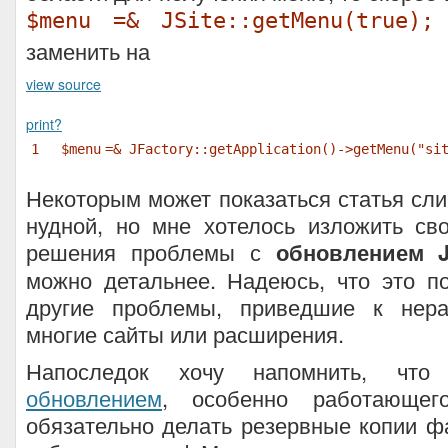
$menu =& JSite::getMenu(true);
заменить на
view source
print
?
1
$menu
=& JFactory::getApplication()->getMenu(
"si
Некоторым может показаться статья сл
нудной, но мне хотелось изложить св
решения проблемы с
обновлением J
можно детальнее. Надеюсь, что это п
другие проблемы, приведшие к нера
многие сайты или расширения.
Напоследок хочу напомнить, чт
обновлением
, особенно работающег
обязательно делать резервные копии 