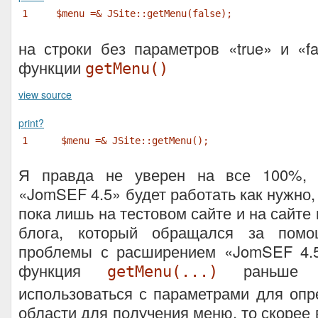
1
$menu
=& JSite::getMenu(false);
на строки без параметров «true» и «f
функции
getMenu()
view source
print
?
1
$menu
=& JSite::getMenu();
Я правда не уверен на все 100%, 
«JomSEF 4.5» будет работать как нужно,
пока лишь на тестовом сайте и на сайте
блога, который обращался за помо
проблемы с расширением «JomSEF 4.5
функция
раньше д
getMenu(...)
использоваться с параметрами для оп
области для получения меню, то скорее 