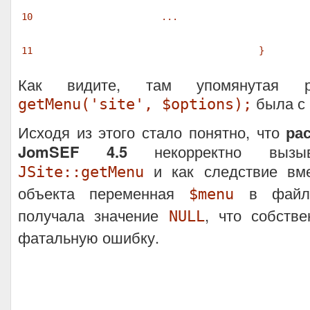
10
...
11
}
Как видите, там упомянутая р
была с 
getMenu('site', $options);
Исходя из этого стало понятно, что
ра
JomSEF 4.5
некорректно вызы
и как следствие вме
JSite::getMenu
объекта переменная
в фай
$menu
получала значение
, что собств
NULL
фатальную ошибку.