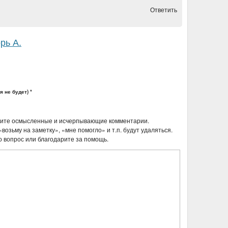
Ответить
рь А.
 не будет) *
шите осмысленные и исчерпывающие комментарии.
возьму на заметку», «мне помогло» и т.п. будут удаляться.
о вопрос или благодарите за помощь.