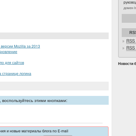
руково
домен
I
RS
RSS 
версии Mozilla за 2013
RSS 
бновление
бло для сайтов
Новости 
а странице логина
 воспользуйтесь этими кнопками:
ия и новые материалы блога по E-mail