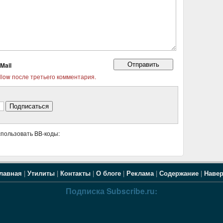
Mail
llow после третьего комментария.
спользовать BB-коды:
лавная
|
Утилиты
|
Контакты
|
О блоге
|
Реклама
|
Содержание
|
Наве
Подписка Subscribe.ru: