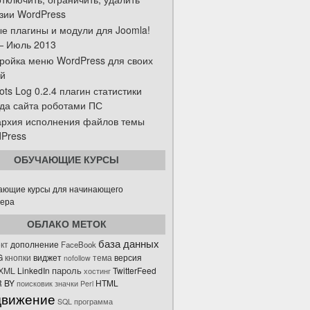
зии WordPress
е плагины и модули для Joomla!
— Июль 2013
ройка меню WordPress для своих
й
ots Log 0.2.4 плагин статистики
да сайта роботами ПС
рхия исполнения файлов темы
Press
ОБУЧАЮЩИЕ КУРСЫ
ОБЛАКО МЕТОК
база данных
дополнение
кт
FaceBook
G
виджет
версия
кнопки
тема
nofollow
пароль
eXML
LinkedIn
TwitterFeed
хостинг
 BY
HTML
поисковик
значки
Perl
движение
SQL
программа