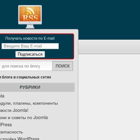
Получать новости по E-mail
 блога в социальных сетях
РУБРИКИ
la
дули, плагины, компоненты
вости Joomla!
оки и советы по Joomla
Press
зопасность
стройка WordPress