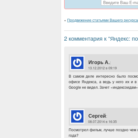
«
Продвижение статьями Вашего ресурса
2 комментария к “Яндекс: 
Игорь А.
:
13.12.2012 в 09:19
В самом деле интересно было посмот
офисе Яндекса, а ведь у него их и в
Google не видел. Зачет «индексоидам»
Сергей
:
08.07.2014 в 16:35
Посмотрел фильм, лучше поздно чем н
года?