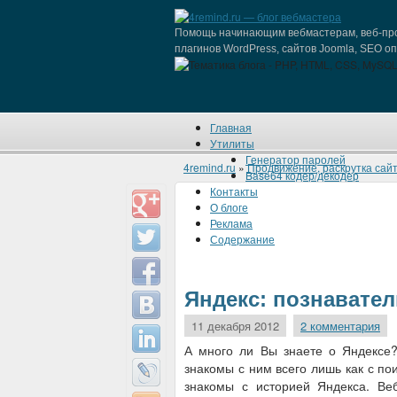
Помощь начинающим вебмастерам, веб-про
плагинов WordPress, сайтов Joomla, SEO о
Главная
Утилиты
Генератор паролей
4remind.ru
»
Продвижение, раскрутка сай
Base64 кодер/декодер
Контакты
О блоге
Реклама
Содержание
Яндекс: познавате
11 декабря 2012
2 комментария
А много ли Вы знаете о Яндексе?
знакомы с ним всего лишь как с по
знакомы с историей Яндекса. Ве