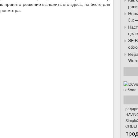
ло принято решение выложить его здесь, на блоге для
реви
просмотра.
Новы
3.х 
Наст
целе
SE B
обхо
Иера
Word
редире
HAVIN
Simpl
ORDER
про