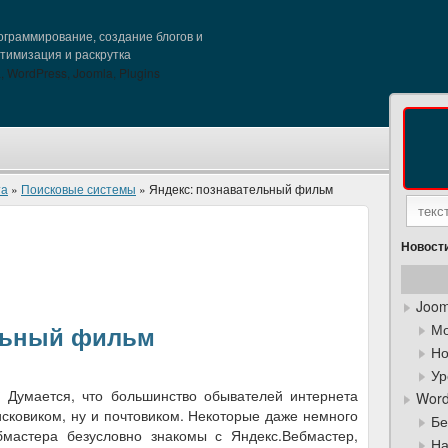
граммирование, создание блогов и
птимизация и раскрутка
та
»
Поисковые системы
» Яндекс: познавательный фильм
Новости
Joom
Мо
льный фильм
Но
Ур
 Думается, что большинство обывателей интернета
Word
исковиком, ну и почтовиком. Некоторые даже немного
Бе
бмастера безусловно знакомы с Яндекс.Вебмастер,
На