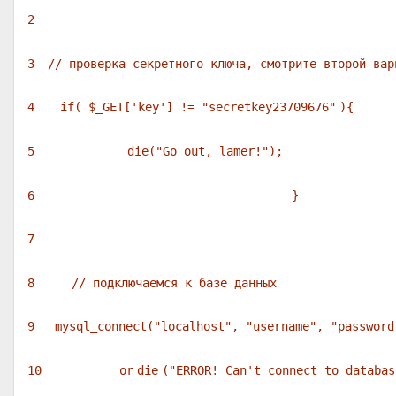
2
3
// проверка секретного ключа, смотрите второй вар
4
if
(
$_GET
[
'key'
] !=
"secretkey23709676"
){
5
die
(
"Go out, lamer!"
);
6
}
7
8
// подключаемся к базе данных
9
mysql_connect(
"localhost"
,
"username"
,
"password
10
or
die
(
"ERROR! Can't connect to databas