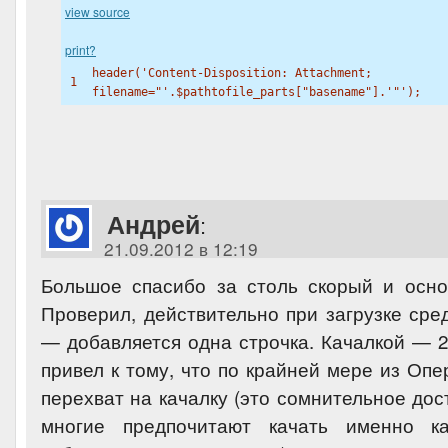
view source
print
?
header(
'Content-Disposition: Attachment;
1
filename="'
.
$pathtofile_parts
["
basename
"].'"
');
Андрей
:
21.09.2012 в 12:19
Большое спасибо за столь скорый и осно
Проверил, действительно при загрузке сре
— добавляется одна строчка. Качалкой — 2.
привел к тому, что по крайней мере из Оп
перехват на качалку (это сомнительное дос
многие предпочитают качать именно к