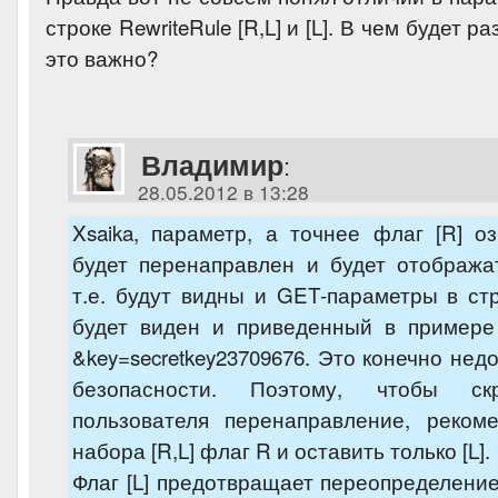
строке RewriteRule [R,L] и [L]. В чем будет р
это важно?
Владимир
:
28.05.2012 в 13:28
Xsaika, параметр, а точнее флаг [R] о
будет перенаправлен и будет отобража
т.е. будут видны и GET-параметры в стр
будет виден и приведенный в примере
&key=secretkey23709676. Это конечно нед
безопасности. Поэтому, чтобы с
пользователя перенаправление, реком
набора [R,L] флаг R и оставить только [L].
Флаг [L] предотвращает переопределени