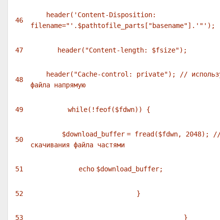
header(
'Content-Disposition:
46
filename="'
.
$pathtofile_parts
["
basename
"].'"
');
47
header(
"Content-length: $fsize"
);
header(
"Cache-control: private"
);
// использ
48
файла напрямую
49
while
(!
feof
(
$fdwn
)) {
$download_buffer
=
fread
(
$fdwn
, 2048);
/
50
скачивания файла частями
51
echo
$download_buffer
;
52
}
53
}