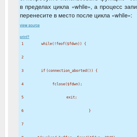
в пределах цикла «while», а процесс зап
перенесите в место после цикла «while»:
view source
print
?
1
while
(!
feof
(
$fdwn
)) {
2
3
if
(connection_aborted()) {
4
fclose(
$fdwn
);
5
exit
;
6
}
7