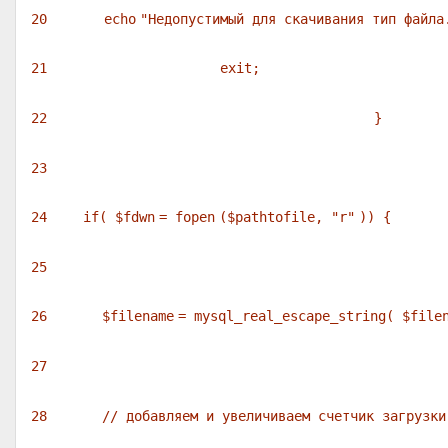
20
echo
"Недопустимый для скачивания тип файла
21
exit
;
22
}
23
24
if
(
$fdwn
=
fopen
(
$pathtofile
,
"r"
)) {
25
26
$filename
= mysql_real_escape_string(
$file
27
28
// добавляем и увеличиваем счетчик загрузки