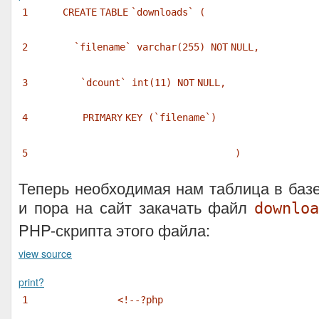
1
CREATE
TABLE
`downloads` (
2
`filename`
varchar
(255)
NOT
NULL
,
3
`dcount`
int
(11)
NOT
NULL
,
4
PRIMARY
KEY
(`filename`)
5
)
Теперь необходимая нам таблица в баз
и пора на сайт закачать файл
downlo
PHP-скрипта этого файла:
view source
print
?
1
<!--?php