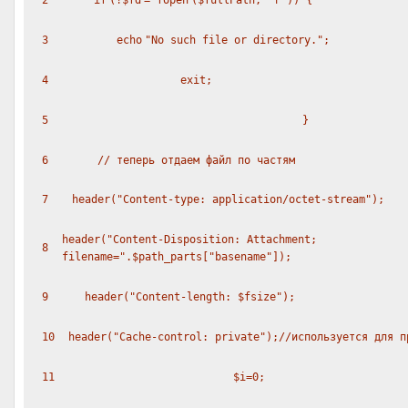
2
if
(!
$fd
=
fopen
(
$fullPath
,
"r"
)) {
3
echo
"No such file or directory."
;
4
exit
;
5
}
6
// теперь отдаем файл по частям
7
header(
"Content-type: application/octet-stream"
);
header(
"Content-Disposition: Attachment;
8
filename="
.
$path_parts
[
"basename"
]);
9
header(
"Content-length: $fsize"
);
10
header(
"Cache-control: private"
);
//используется для п
11
$i
=0;