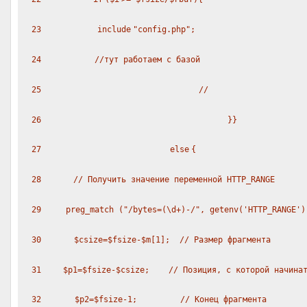
23
include
"config.php"
;
24
//тут работаем с базой
25
//
26
}}
27
else
{
28
// Получить значение переменной HTTP_RANGE
29
preg_match (
"/bytes=(\d+)-/"
,
getenv
(
'HTTP_RANGE'
30
$csize
=
$fsize
-
$m
[1];
// Размер фрагмента
31
$p1
=
$fsize
-
$csize
;
// Позиция, с которой начина
32
$p2
=
$fsize
-1;
// Конец фрагмента