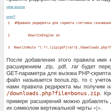
view source
print
?
1
#Правило редиректа для скрипта счетчика скачиван
2
RewriteEngine on
3
RewriteRule ^(.*).(zip|pdf|rar)$ /downloads.php?f
После добавления этого правила имя 
расширением .zip, .pdf, .rar будет пер
GET-параметра для вызова PHP-скрипта
файл называется bonus.zip, то с учето
нами правила редиректа мы получим н
. К
/downloads.php?file=bonus.zip
примере расширений можно добавлять 
их символом вертикальной черты «|».