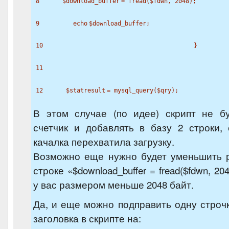
8
$download_buffer
=
fread
(
$fdwn
, 2048);
9
echo
$download_buffer
;
10
}
11
12
$statresult
= mysql_query(
$qry
);
В этом случае (по идее) скрипт не бу
счетчик и добавлять в базу 2 строки,
качалка перехватила загрузку.
Возможно еще нужно будет уменьшить 
строке «$download_buffer = fread($fdwn, 2
у вас размером меньше 2048 байт.
Да, и еще можно подправить одну стро
заголовка в скрипте на: