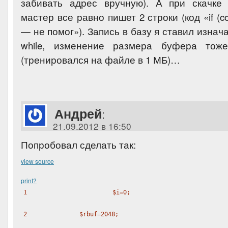
забивать адрес вручную). А при скачке
мастер все равно пишет 2 строки (код «if (con
— не помог»). Запись в базу я ставил изнач
while, изменение размера буфера тоже
(тренировался на файле в 1 МБ)…
Андрей
:
21.09.2012 в 16:50
Попробовал сделать так:
view source
print
?
1
$i
=0;
2
$rbuf
=2048;