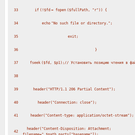
33
if
(!
$fd
=
fopen
(
$fullPath
,
"r"
)) {
34
echo
"No such file or directory."
;
35
exit
;
36
}
37
fseek
(
$fd
,
$p1
);
// Установить позицию чтения в фа
38
39
header(
"HTTP/1.1 206 Partial Content"
);
40
header(
"Connection: close"
);
41
header(
"Content-type: application/octet-stream"
);
header(
"Content-Disposition: Attachment;
42
filename="
.
$path_parts
[
"basename"
]);