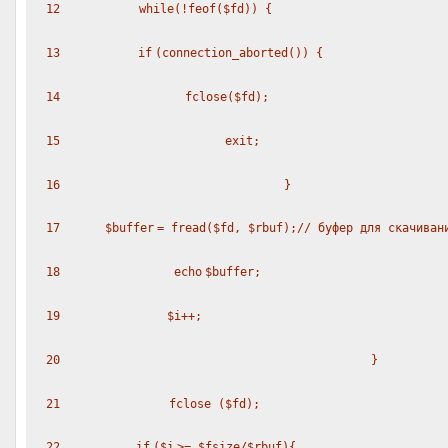
12
while
(!
feof
(
$fd
)) {
13
if
(connection_aborted()) {
14
fclose(
$fd
);
15
exit
;
16
}
17
$buffer
=
fread
(
$fd
,
$rbuf
);
// буфер для скачиван
18
echo
$buffer
;
19
$i
++;
20
}
21
fclose (
$fd
);
22
if
(
$i
>=
$fsize
/
$rbuf
){