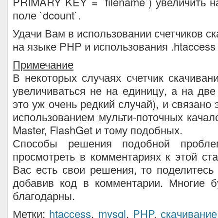
PRIMARY KEY = `filename`) увеличить на
поле `dcount`.
Удачи Вам в использовании счетчиков с
на языке PHP и использования .htaccess
Примечание
В некоторых случаях счетчик скачива
увеличиваться не на единицу, а на две
это уж очень редкий случай), и связано 
использованием мульти-поточных качал
Master, FlashGet и тому подобных.
Способы решения подобной пробл
просмотреть в комментариях к этой ста
Вас есть свои решения, то поделитесь
добавив код в комментарии. Многие б
благодарны.
Метки:
htaccess
,
mysql
,
PHP
,
скачивание