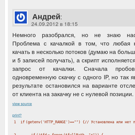
Андрей
:
24.09.2012 в 18:15
Немного разобрался, но не знаю наск
Проблема с качалкой в том, что любая 
качать в несколько потоков (думаю на бол
и 5 записей получать), а скрипт исполняетс
запрос от качалки. Сначала пробов
одновременную скачку с одного IP, но так я
результате остановился на варианте отсл
от клиента на закачку не с нулевой позиции.
view source
print
?
1
if
(
getenv
(
'HTTP_RANGE'
)==
""
) {
// Установлена или нет 