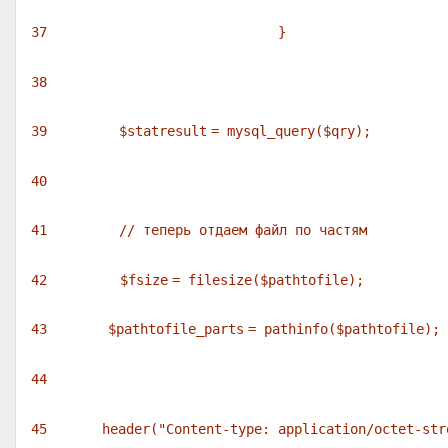
37
}
38
39
$statresult
= mysql_query(
$qry
);
40
41
// теперь отдаем файл по частям
42
$fsize
=
filesize
(
$pathtofile
);
43
$pathtofile_parts
=
pathinfo
(
$pathtofile
);
44
45
header(
"Content-type: application/octet-str