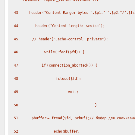
43
header(
"Content-Range: bytes "
.
$p1
.
"-"
.
$p2
.
"/"
.
$fs
44
header(
"Content-length: $csize"
);
45
// header("Cache-control: private");
46
while
(!
feof
(
$fd
)) {
47
if
(connection_aborted()) {
48
fclose(
$fd
);
49
exit
;
50
}
51
$buffer
=
fread
(
$fd
,
$rbuf
);
// буфер для скачиван
52
echo
$buffer
;