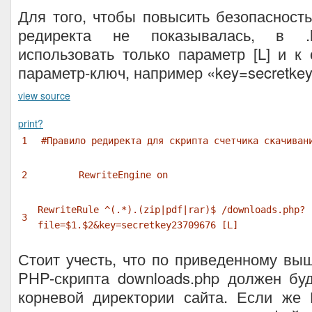
Для того, чтобы повысить безопасност
редиректа не показывалась, в .h
использовать только параметр [L] и к
параметр-ключ, например «key=secretke
view source
print
?
1
#Правило редиректа для скрипта счетчика скачиван
2
RewriteEngine on
RewriteRule ^(.*).(zip|pdf|rar)$ /downloads.php?
3
file=
$1
.
$2
&key=secretkey23709676 [L]
Стоит учесть, что по приведенному в
PHP-скрипта downloads.php должен бу
корневой директории сайта. Если же 