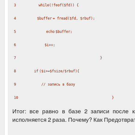
3
while
(!
feof
(
$fd
)) {
4
$buffer
=
fread
(
$fd
,
$rbuf
);
5
echo
$buffer
;
6
$i
++;
7
}
8
if
(
$i
>=
$fsize
/
$rbuf
){
9
// запись в базу
10
}
Итог: все равно в базе 2 записи после 
исполняется 2 раза. Почему? Как Предотвра