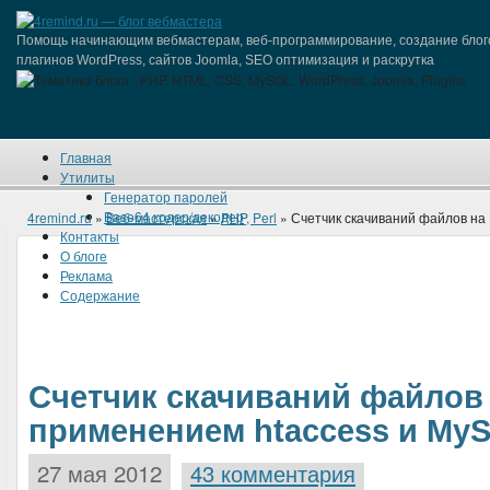
Помощь начинающим вебмастерам, веб-программирование, создание блог
плагинов WordPress, сайтов Joomla, SEO оптимизация и раскрутка
Главная
Утилиты
Генератор паролей
Base64 кодер/декодер
4remind.ru
»
Веб-мастерская
»
PHP, Perl
» Счетчик скачиваний файлов на
Контакты
О блоге
Реклама
Содержание
Счетчик скачиваний файлов 
применением htaccess и My
27 мая 2012
43 комментария