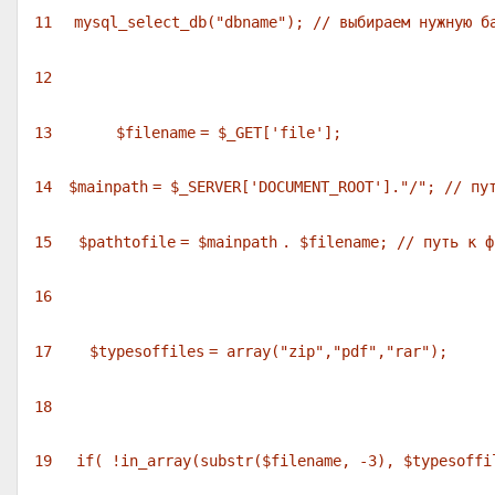
11
mysql_select_db(
"dbname"
);
// выбираем нужную б
12
13
$filename
=
$_GET
[
'file'
];
14
$mainpath
=
$_SERVER
[
'DOCUMENT_ROOT'
].
"/"
;
// пу
15
$pathtofile
=
$mainpath
.
$filename
;
// путь к ф
16
17
$typesoffiles
=
array
(
"zip"
,
"pdf"
,
"rar"
);
18
19
if
( !in_array(
substr
(
$filename
, -3),
$typesoffi