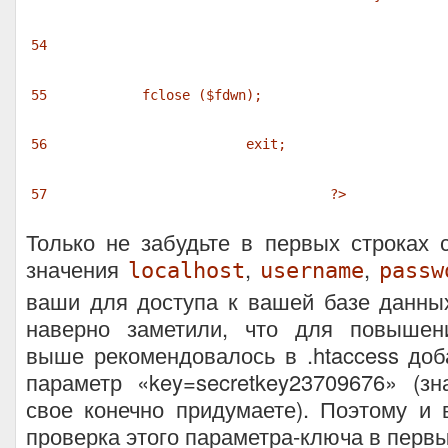
54
55
fclose (
$fdwn
);
56
exit
;
57
?>
Только не забудьте в первых строках 
значения
,
,
localhost
username
passw
ваши для доступа к вашей базе данны
наверно заметили, что для повышен
выше рекомендовалось в .htaccess доб
параметр «key=secretkey23709676» (з
свое конечно придумаете). Поэтому и 
проверка этого параметра-ключа в первы