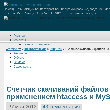
Помощь начинающим вебмастерам, веб-программирование, создание блог
плагинов WordPress, сайтов Joomla, SEO оптимизация и раскрутка
Главная
Утилиты
Генератор паролей
Base64 кодер/декодер
4remind.ru
»
Веб-мастерская
»
PHP, Perl
» Счетчик скачиваний файлов на
Контакты
О блоге
Реклама
Содержание
Счетчик скачиваний файлов 
применением htaccess и My
27 мая 2012
43 комментария