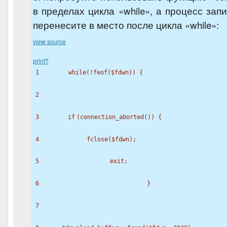
в пределах цикла «while», а процесс зап
перенесите в место после цикла «while»:
view source
print
?
1
while
(!
feof
(
$fdwn
)) {
2
3
if
(connection_aborted()) {
4
fclose(
$fdwn
);
5
exit
;
6
}
7