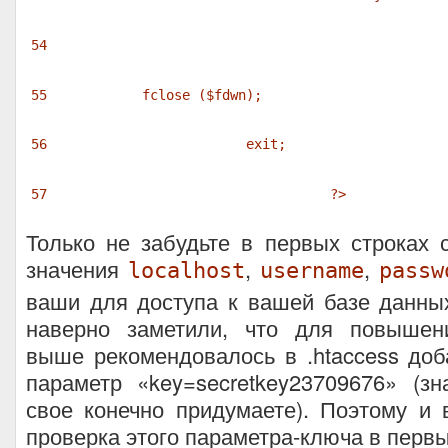
54
55
fclose (
$fdwn
);
56
exit
;
57
?>
Только не забудьте в первых строках 
значения
,
,
localhost
username
passw
ваши для доступа к вашей базе данны
наверно заметили, что для повышен
выше рекомендовалось в .htaccess доб
параметр «key=secretkey23709676» (з
свое конечно придумаете). Поэтому и 
проверка этого параметра-ключа в первы