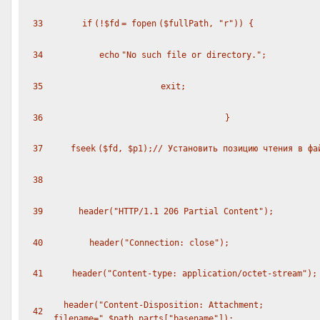
33
if
(!
$fd
=
fopen
(
$fullPath
,
"r"
)) {
34
echo
"No such file or directory."
;
35
exit
;
36
}
37
fseek
(
$fd
,
$p1
);
// Установить позицию чтения в фа
38
39
header(
"HTTP/1.1 206 Partial Content"
);
40
header(
"Connection: close"
);
41
header(
"Content-type: application/octet-stream"
);
header(
"Content-Disposition: Attachment;
42
filename="
.
$path_parts
[
"basename"
]);