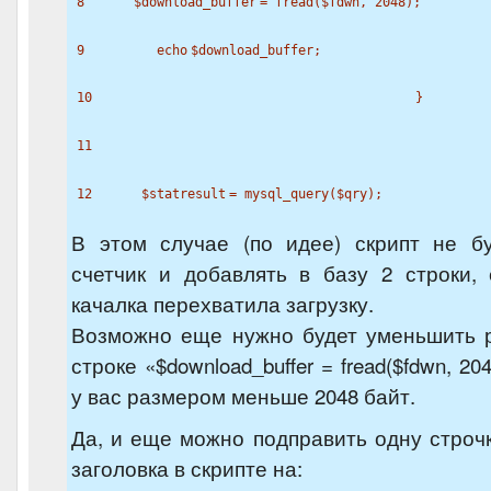
8
$download_buffer
=
fread
(
$fdwn
, 2048);
9
echo
$download_buffer
;
10
}
11
12
$statresult
= mysql_query(
$qry
);
В этом случае (по идее) скрипт не бу
счетчик и добавлять в базу 2 строки,
качалка перехватила загрузку.
Возможно еще нужно будет уменьшить 
строке «$download_buffer = fread($fdwn, 2
у вас размером меньше 2048 байт.
Да, и еще можно подправить одну стро
заголовка в скрипте на: