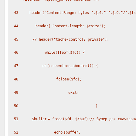
43
header(
"Content-Range: bytes "
.
$p1
.
"-"
.
$p2
.
"/"
.
$fs
44
header(
"Content-length: $csize"
);
45
// header("Cache-control: private");
46
while
(!
feof
(
$fd
)) {
47
if
(connection_aborted()) {
48
fclose(
$fd
);
49
exit
;
50
}
51
$buffer
=
fread
(
$fd
,
$rbuf
);
// буфер для скачиван
52
echo
$buffer
;