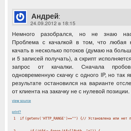
Андрей
:
24.09.2012 в 18:15
Немного разобрался, но не знаю наск
Проблема с качалкой в том, что любая 
качать в несколько потоков (думаю на бол
и 5 записей получать), а скрипт исполняетс
запрос от качалки. Сначала пробов
одновременную скачку с одного IP, но так я
результате остановился на варианте отсл
от клиента на закачку не с нулевой позиции.
view source
print
?
1
if
(
getenv
(
'HTTP_RANGE'
)==
""
) {
// Установлена или нет 