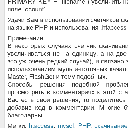
PRIMARY KEY = `filename`) увеличить на
поле `dcount`.
Удачи Вам в использовании счетчиков с
на языке PHP и использования .htaccess
Примечание
В некоторых случаях счетчик скачива
увеличиваться не на единицу, а на две
это уж очень редкий случай), и связано 
использованием мульти-поточных качал
Master, FlashGet и тому подобных.
Способы решения подобной пробл
просмотреть в комментариях к этой ста
Вас есть свои решения, то поделитесь
добавив код в комментарии. Многие б
благодарны.
Метки:
htaccess
,
mysql
,
PHP
,
скачивание