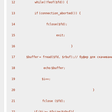
12
while
(!
feof
(
$fd
)) {
13
if
(connection_aborted()) {
14
fclose(
$fd
);
15
exit
;
16
}
17
$buffer
=
fread
(
$fd
,
$rbuf
);
// буфер для скачиван
18
echo
$buffer
;
19
$i
++;
20
}
21
fclose (
$fd
);
22
if
(
$i
>=
$fsize
/
$rbuf
){