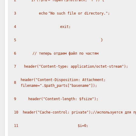
2
if
(!
$fd
=
fopen
(
$fullPath
,
"r"
)) {
3
echo
"No such file or directory."
;
4
exit
;
5
}
6
// теперь отдаем файл по частям
7
header(
"Content-type: application/octet-stream"
);
header(
"Content-Disposition: Attachment;
8
filename="
.
$path_parts
[
"basename"
]);
9
header(
"Content-length: $fsize"
);
10
header(
"Cache-control: private"
);
//используется для п
11
$i
=0;