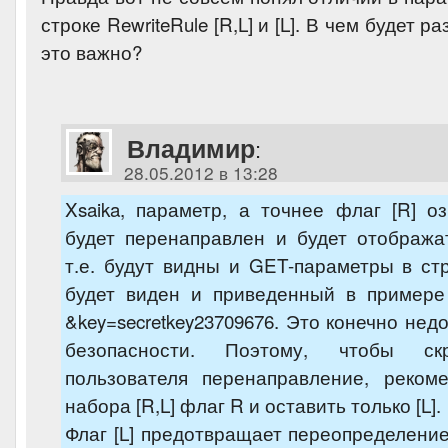
строке RewriteRule [R,L] и [L]. В чем будет р
это важно?
Владимир
:
28.05.2012 в 13:28
Xsaika, параметр, а точнее флаг [R] о
будет перенаправлен и будет отобража
т.е. будут видны и GET-параметры в стр
будет виден и приведенный в примере
&key=secretkey23709676. Это конечно нед
безопасности. Поэтому, чтобы с
пользователя перенаправление, реком
набора [R,L] флаг R и оставить только [L].
Флаг [L] предотвращает переопределени