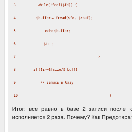
3
while
(!
feof
(
$fd
)) {
4
$buffer
=
fread
(
$fd
,
$rbuf
);
5
echo
$buffer
;
6
$i
++;
7
}
8
if
(
$i
>=
$fsize
/
$rbuf
){
9
// запись в базу
10
}
Итог: все равно в базе 2 записи после 
исполняется 2 раза. Почему? Как Предотвра