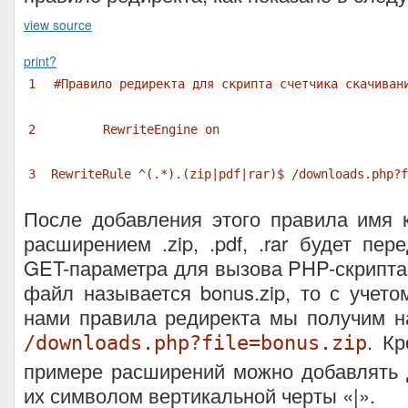
view source
print
?
1
#Правило редиректа для скрипта счетчика скачиван
2
RewriteEngine on
3
RewriteRule ^(.*).(zip|pdf|rar)$ /downloads.php?f
После добавления этого правила имя 
расширением .zip, .pdf, .rar будет пер
GET-параметра для вызова PHP-скрипта
файл называется bonus.zip, то с учето
нами правила редиректа мы получим н
. К
/downloads.php?file=bonus.zip
примере расширений можно добавлять 
их символом вертикальной черты «|».