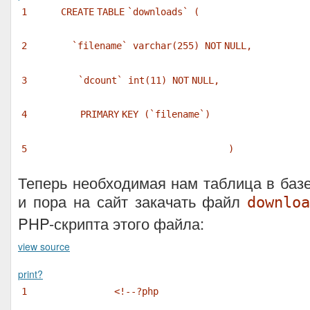
1
CREATE
TABLE
`downloads` (
2
`filename`
varchar
(255)
NOT
NULL
,
3
`dcount`
int
(11)
NOT
NULL
,
4
PRIMARY
KEY
(`filename`)
5
)
Теперь необходимая нам таблица в баз
и пора на сайт закачать файл
downlo
PHP-скрипта этого файла:
view source
print
?
1
<!--?php