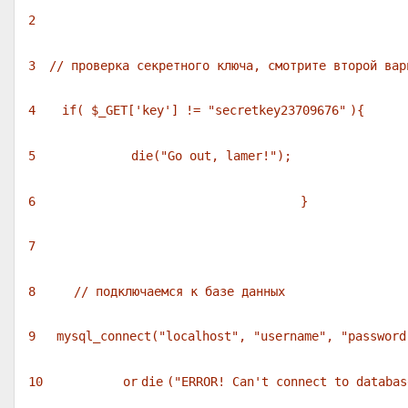
2
3
// проверка секретного ключа, смотрите второй вар
4
if
(
$_GET
[
'key'
] !=
"secretkey23709676"
){
5
die
(
"Go out, lamer!"
);
6
}
7
8
// подключаемся к базе данных
9
mysql_connect(
"localhost"
,
"username"
,
"password
10
or
die
(
"ERROR! Can't connect to databas