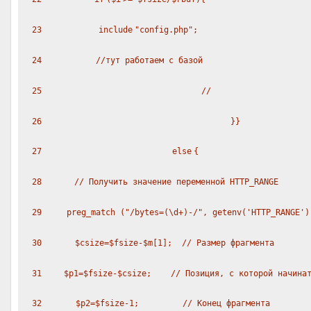
23
include
"config.php"
;
24
//тут работаем с базой
25
//
26
}}
27
else
{
28
// Получить значение переменной HTTP_RANGE
29
preg_match (
"/bytes=(\d+)-/"
,
getenv
(
'HTTP_RANGE'
30
$csize
=
$fsize
-
$m
[1];
// Размер фрагмента
31
$p1
=
$fsize
-
$csize
;
// Позиция, с которой начина
32
$p2
=
$fsize
-1;
// Конец фрагмента