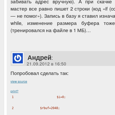
забивать адрес вручную). А при скачке
мастер все равно пишет 2 строки (код «if (con
— не помог»). Запись в базу я ставил изнач
while, изменение размера буфера тоже
(тренировался на файле в 1 МБ)…
Андрей
:
21.09.2012 в 16:50
Попробовал сделать так:
view source
print
?
1
$i
=0;
2
$rbuf
=2048;