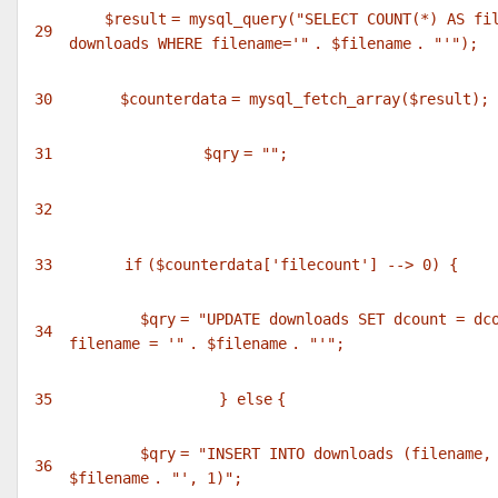
$result
= mysql_query(
"SELECT COUNT(*) AS fi
29
downloads WHERE filename='"
.
$filename
.
"'"
);
30
$counterdata
= mysql_fetch_array(
$result
);
31
$qry
=
""
;
32
33
if
(
$counterdata
[
'filecount'
] --> 0) {
$qry
=
"UPDATE downloads SET dcount = dc
34
filename = '"
.
$filename
.
"'"
;
35
}
else
{
$qry
=
"INSERT INTO downloads (filename,
36
$filename
.
"', 1)"
;