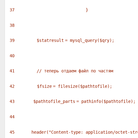
37
}
38
39
$statresult
= mysql_query(
$qry
);
40
41
// теперь отдаем файл по частям
42
$fsize
=
filesize
(
$pathtofile
);
43
$pathtofile_parts
=
pathinfo
(
$pathtofile
);
44
45
header(
"Content-type: application/octet-str