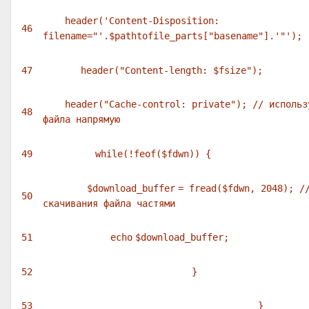
header(
'Content-Disposition:
46
filename="'
.
$pathtofile_parts
["
basename
"].'"
');
47
header(
"Content-length: $fsize"
);
header(
"Cache-control: private"
);
// использ
48
файла напрямую
49
while
(!
feof
(
$fdwn
)) {
$download_buffer
=
fread
(
$fdwn
, 2048);
/
50
скачивания файла частями
51
echo
$download_buffer
;
52
}
53
}