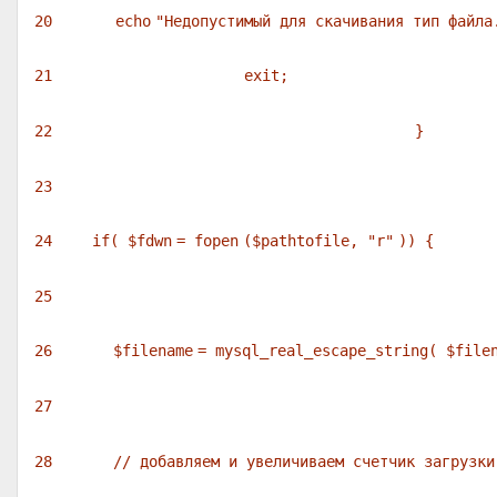
20
echo
"Недопустимый для скачивания тип файла
21
exit
;
22
}
23
24
if
(
$fdwn
=
fopen
(
$pathtofile
,
"r"
)) {
25
26
$filename
= mysql_real_escape_string(
$file
27
28
// добавляем и увеличиваем счетчик загрузки