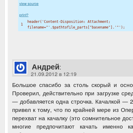
view source
print
?
header(
'Content-Disposition: Attachment;
1
filename="'
.
$pathtofile_parts
["
basename
"].'"
');
Андрей
:
21.09.2012 в 12:19
Большое спасибо за столь скорый и осно
Проверил, действительно при загрузке сре
— добавляется одна строчка. Качалкой — 2.
привел к тому, что по крайней мере из Оп
перехват на качалку (это сомнительное дос
многие предпочитают качать именно к