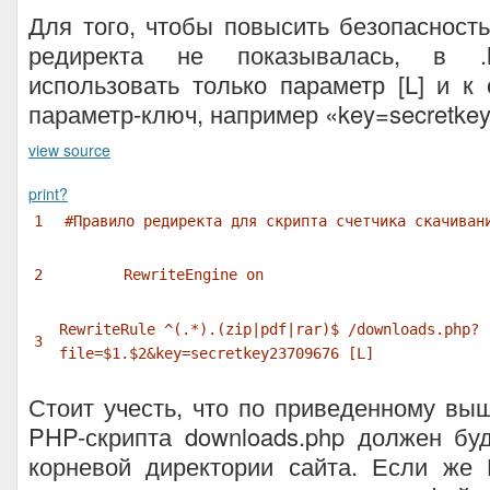
Для того, чтобы повысить безопасност
редиректа не показывалась, в .h
использовать только параметр [L] и к
параметр-ключ, например «key=secretke
view source
print
?
1
#Правило редиректа для скрипта счетчика скачиван
2
RewriteEngine on
RewriteRule ^(.*).(zip|pdf|rar)$ /downloads.php?
3
file=
$1
.
$2
&key=secretkey23709676 [L]
Стоит учесть, что по приведенному в
PHP-скрипта downloads.php должен бу
корневой директории сайта. Если же 