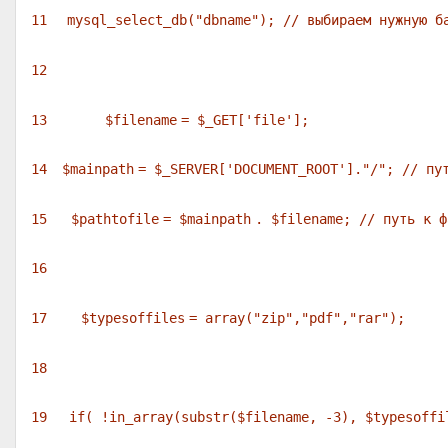
11
mysql_select_db(
"dbname"
);
// выбираем нужную б
12
13
$filename
=
$_GET
[
'file'
];
14
$mainpath
=
$_SERVER
[
'DOCUMENT_ROOT'
].
"/"
;
// пу
15
$pathtofile
=
$mainpath
.
$filename
;
// путь к ф
16
17
$typesoffiles
=
array
(
"zip"
,
"pdf"
,
"rar"
);
18
19
if
( !in_array(
substr
(
$filename
, -3),
$typesoffi