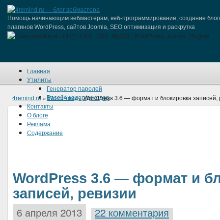
Помощь начинающим вебмастерам, веб-программирование, создание блог
плагинов WordPress, сайтов Joomla, SEO оптимизация и раскрутка
Главная
Утилиты
Генератор паролей
Base64 кодер/декодер
4remind.ru
»
WordPress
» WordPress 3.6 — формат и блокировка записей,
Контакты
О блоге
Реклама
Содержание
WordPress 3.6 — формат и б
записей, ревизии
6 апреля 2013
22 комментария