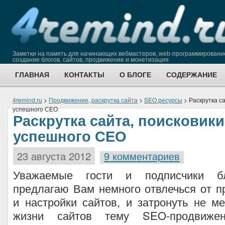
Заметки на память для начинающих вебмастеров, web-программировани
создание блогов, сайтов, продвижение и монетизация
ГЛАВНАЯ
КОНТАКТЫ
О БЛОГЕ
СОДЕРЖАНИЕ
4remind.ru
>
Продвижение, раскрутка сайта
>
SEO ресурсы
> Раскрутка с
успешного СЕО
Раскрутка сайта, поисковик
успешного СЕО
23 августа 2012
9 комментариев
Уважаемые гости и подписчики 
предлагаю Вам немного отвлечься от 
и настройки сайтов, и затронуть не 
жизни сайтов тему SEO-продвиже