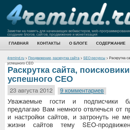
Заметки на память для начинающих вебмастеров, web-программировани
создание блогов, сайтов, продвижение и монетизация
ГЛАВНАЯ
КОНТАКТЫ
О БЛОГЕ
СОДЕРЖАНИЕ
4remind.ru
>
Продвижение, раскрутка сайта
>
SEO ресурсы
> Раскрутка с
успешного СЕО
Раскрутка сайта, поисковик
успешного СЕО
23 августа 2012
9 комментариев
Уважаемые гости и подписчики 
предлагаю Вам немного отвлечься от 
и настройки сайтов, и затронуть не 
жизни сайтов тему SEO-продвиже